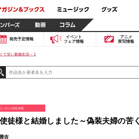
イベント
アニメ
発売予定
情報
フェア
情報
実写
情報
くて甘い新婚生活～ 1
ガンガンONLINE
使徒様と結婚しました～偽装夫婦の苦く
善吉