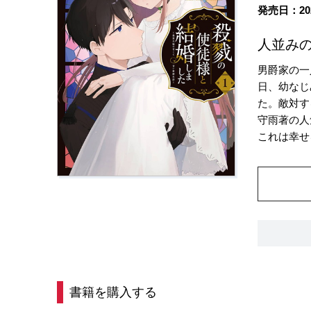
発売日：20
人並み
男爵家の一
日、幼なじ
た。敵対す
守雨著の人
これは幸せ
書籍を購入する