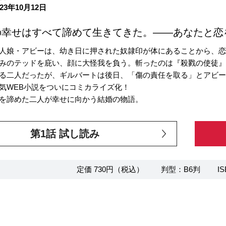
23年10月12日
の幸せはすべて諦めて生きてきた。――あなたと恋
人娘・アビーは、幼き日に押された奴隷印が体にあることから、恋
みのテッドを庇い、顔に大怪我を負う。斬ったのは『殺戮の使徒
る二人だったが、ギルバートは後日、「傷の責任を取る」とアビ
気WEB小説をついにコミカライズ化！
を諦めた二人が幸せに向かう結婚の物語。
第1話 試し読み
定価 730円（税込）
判型：B6判
IS