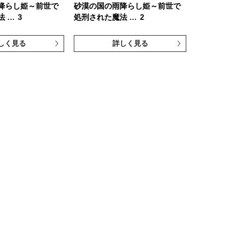
降らし姫～前世で
砂漠の国の雨降らし姫～前世で
法 …
3
処刑された魔法 …
2
しく見る
詳しく見る