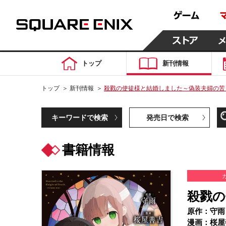
トップ
新刊情報
トップ
＞
新刊情報
＞
殺戮の使徒様と結婚しました～偽装夫婦の苦
キーワードで検索
発売日で検索
書籍情報
殺戮の
原作：守雨
漫画：桜屋