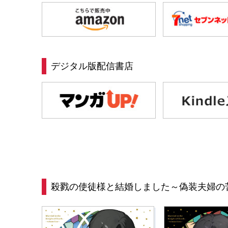
デジタル版配信書店
殺戮の使徒様と結婚しました～偽装夫婦の