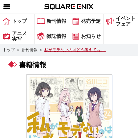
イベント
SQUARE ENIX 公式サイトメニュー
トップ
新刊情報
発売予定
フェア
ゲーム
アニメ
雑誌情報
お知らせ
実写
マガジン＆ブックス
トップ
＞
新刊情報
＞
私がモテないのはどう考えても …
ミュージック
書籍情報
グッズ
ストア
メンバーズ
動画
コラム
会社情報
採用情報
スクウェア・エニックス サイト内検索