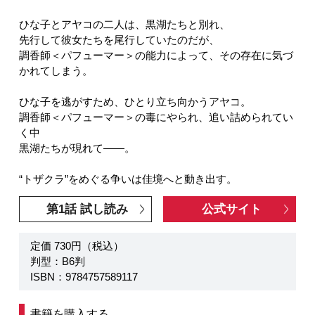
ひな子とアヤコの二人は、黒湖たちと別れ、
先行して彼女たちを尾行していたのだが、
調香師＜パフューマー＞の能力によって、その存在に気づ
かれてしまう。
ひな子を逃がすため、ひとり立ち向かうアヤコ。
調香師＜パフューマー＞の毒にやられ、追い詰められてい
く中
黒湖たちが現れて――。
“トザクラ”をめぐる争いは佳境へと動き出す。
第1話 試し読み
公式サイト
定価 730円（税込）
判型：B6判
ISBN：9784757589117
書籍を購入する