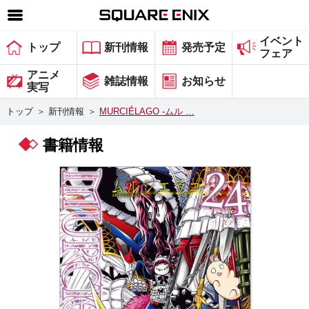
イベント
SQUARE ENIX 公式サイトメニュー
トップ
新刊情報
発売予定
フェア
ゲーム
アニメ
雑誌情報
お知らせ
実写
マガジン＆ブックス
トップ
＞
新刊情報
＞
MURCIÉLAGO -ムル …
ミュージック
書籍情報
グッズ
ストア
メンバーズ
動画
コラム
会社情報
採用情報
スクウェア・エニックス サイト内検索