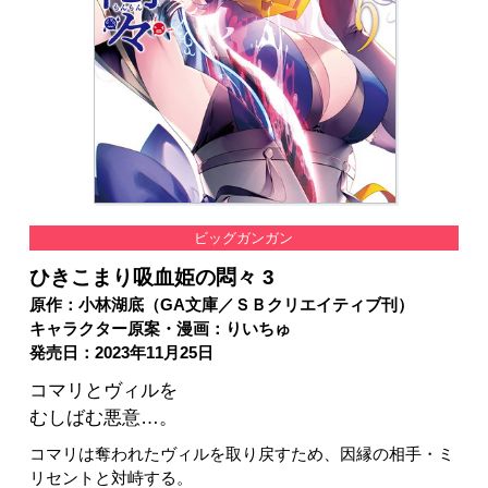
ビッグガンガン
ひきこまり吸血姫の悶々 3
原作：小林湖底（GA文庫／ＳＢクリエイティブ刊）
キャラクター原案・漫画：りいちゅ
発売日：2023年11月25日
コマリとヴィルを
むしばむ悪意…。
コマリは奪われたヴィルを取り戻すため、因縁の相手・ミ
リセントと対峙する。