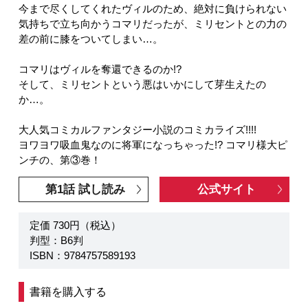
今まで尽くしてくれたヴィルのため、絶対に負けられない
気持ちで立ち向かうコマリだったが、ミリセントとの力の
差の前に膝をついてしまい…。
コマリはヴィルを奪還できるのか!?
そして、ミリセントという悪はいかにして芽生えたの
か…。
大人気コミカルファンタジー小説のコミカライズ!!!!
ヨワヨワ吸血鬼なのに将軍になっちゃった!? コマリ様大ピ
ンチの、第③巻！
第1話 試し読み
公式サイト
定価 730円（税込）
判型：B6判
ISBN：9784757589193
書籍を購入する