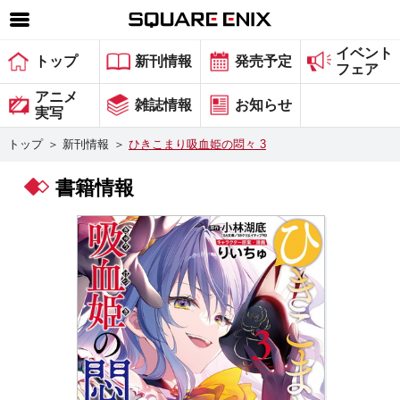
イベント
SQUARE ENIX 公式サイトメニュー
トップ
新刊情報
発売予定
フェア
ゲーム
アニメ
雑誌情報
お知らせ
実写
マガジン＆ブックス
トップ
＞
新刊情報
＞
ひきこまり吸血姫の悶々 3
ミュージック
書籍情報
グッズ
ストア
メンバーズ
動画
コラム
会社情報
採用情報
スクウェア・エニックス サイト内検索