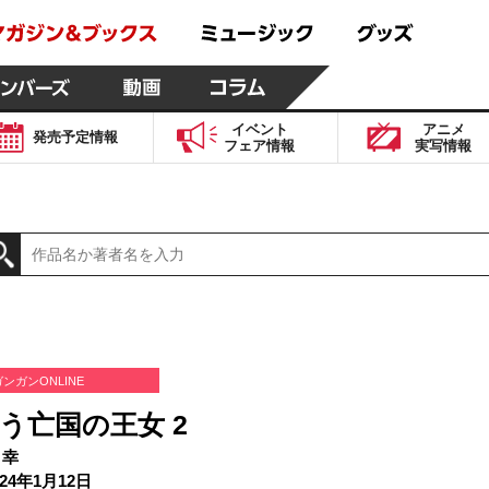
イベント
アニメ
発売予定
情報
フェア
情報
実写
情報
ガンガンONLINE
う亡国の王女 2
 幸
24年1月12日