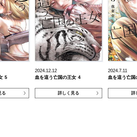
2024.12.12
2024.7.11
女
5
血を這う亡国の王女
4
血を這う亡国
見る
詳しく見る
詳