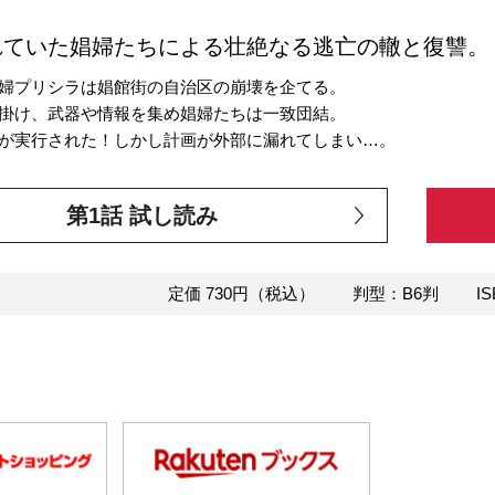
れていた娼婦たちによる壮絶なる逃亡の轍と復讐。
婦プリシラは娼館街の自治区の崩壊を企てる。
掛け、武器や情報を集め娼婦たちは一致団結。
が実行された！しかし計画が外部に漏れてしまい…。
第1話 試し読み
定価 730円（税込）
判型：B6判
IS