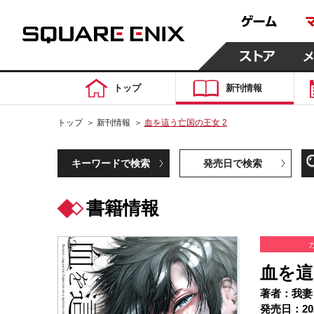
トップ
新刊情報
トップ
＞
新刊情報
＞
血を這う亡国の王女 2
キーワードで検索
発売日で検索
書籍情報
血を這
著者：我妻
発売日：20