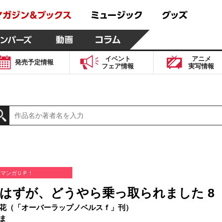
イベント
アニメ
発売予定
情報
フェア
情報
実写
情報
マンガＵＰ！
はずが、どうやら乗っ取られました 8
花（「オーバーラップノベルスｆ」刊）
ま