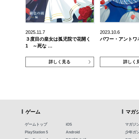
2025.11.7
2023.10.6
３度目の皇女は孤児院で花開く
パワー・アントワ
1 ～死な …
詳しく見る
詳しく
ゲーム
マガ
ゲームトップ
iOS
マガジ
PlayStation 5
Android
少年ガ