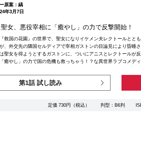
ー原案：縞
24年3月7日
た聖女、悪役宰相に「癒やし」の力で反撃開始！
『救国の花園』の世界で、聖女になりイケメン夫レクトールとと
が、外交先の隣国セルディアで宰相ガストンの目論見により昏睡
は聖女を得ようとするガストンに、ついにアニスとレクトールが
「癒やし」の力で国の危機も救っちゃう！？な異世界ラブコメデ
第1話 試し読み
定価 730円（税込）
判型：B6判
IS