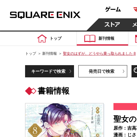
トップ
新刊情報
トップ
＞
新刊情報
＞
聖女のはずが、どうやら乗っ取られました 8
キーワードで検索
発売日で検索
書籍情報
聖女の
原作：吉高
漫画：じさ