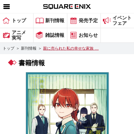
イベント
SQUARE ENIX 公式サイトメニュー
トップ
新刊情報
発売予定
フェア
ゲーム
アニメ
雑誌情報
お知らせ
実写
マガジン＆ブックス
トップ
＞
新刊情報
＞
親に売られた私の幸せな家族 …
ミュージック
書籍情報
グッズ
ストア
メンバーズ
動画
コラム
会社情報
採用情報
スクウェア・エニックス サイト内検索