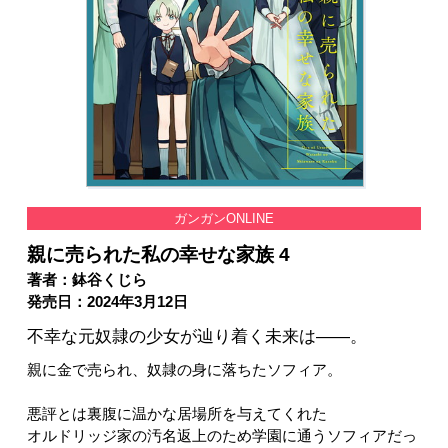
ガンガンONLINE
親に売られた私の幸せな家族 4
著者：鉢谷くじら
発売日：2024年3月12日
不幸な元奴隷の少女が辿り着く未来は――。
親に金で売られ、奴隷の身に落ちたソフィア。
悪評とは裏腹に温かな居場所を与えてくれた
オルドリッジ家の汚名返上のため学園に通うソフィアだっ