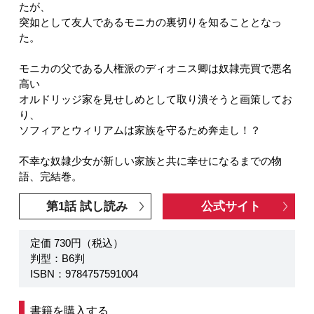
たが、
突如として友人であるモニカの裏切りを知ることとなっ
た。
モニカの父である人権派のディオニス卿は奴隷売買で悪名
高い
オルドリッジ家を見せしめとして取り潰そうと画策してお
り、
ソフィアとウィリアムは家族を守るため奔走し！？
不幸な奴隷少女が新しい家族と共に幸せになるまでの物
語、完結巻。
第1話 試し読み
公式サイト
定価 730円（税込）
判型：B6判
ISBN：9784757591004
書籍を購入する