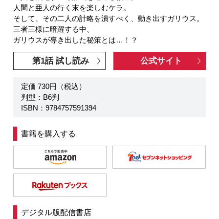
人間と亜人の行く末を楽しむケラ。
そして、その二人の計略を潰すべく、動き出すガリウス。
三者三様に暗躍する中、
ガリウスが導き出した秘策とは…！？
第1話 試し読み
公式サイト
定価 730円（税込）
判型：B6判
ISBN：9784757591394
書籍を購入する
デジタル版配信書店