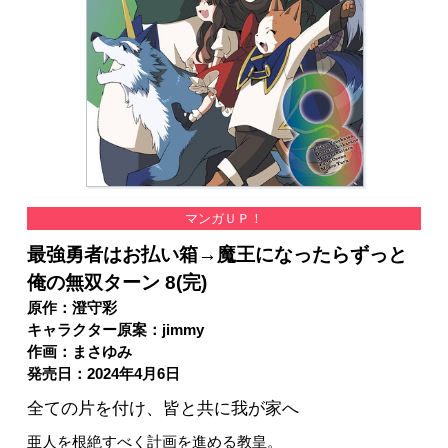
マンガＵＰ！
最強勇者はお払い箱→魔王になったらずっと
俺の無双ターン 8(完)
原作：澄守彩
キャラクター原案：jimmy
作画：まさゆみ
発売日：2024年4月6日
全ての片を付け、皆と共に我が家へ
亜人を根絶すべく計画を進める教皇。