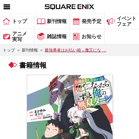
イベント
SQUARE ENIX 公式サイトメニュー
トップ
新刊情報
発売予定
フェア
ゲーム
アニメ
雑誌情報
お知らせ
実写
マガジン＆ブックス
トップ
＞
新刊情報
＞
最強勇者はお払い箱→魔王にな …
ミュージック
書籍情報
グッズ
ストア
メンバーズ
動画
コラム
会社情報
採用情報
スクウェア・エニックス サイト内検索