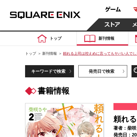
トップ
新刊情報
トップ
＞
新刊情報
＞
頼れる上司は控えめに言ってもヤバい人でした。
キーワードで検索
発売日で検索
書籍情報
頼れる
著者：柴咲
発売日：20