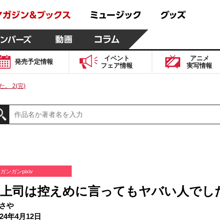
イベント
アニメ
発売予定
情報
フェア
情報
実写
情報
 2(完)
ガンガンpixiv
上司は控えめに言ってもヤバい人でした。
さや
24年4月12日