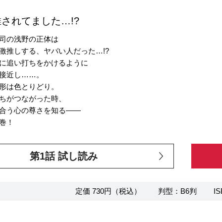
されてました…!?
司の浅野の正体は
激推しする、ヤバい人だった…!?
に追い打ちをかけるように
接近し……。
形は色とりどり。
ちがつながった時、
合う心の尊さを知る――
巻！
第1話 試し読み
定価 730円（税込）
判型：B6判
IS