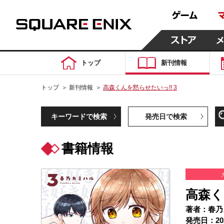
トップ
新刊情報
トップ
＞
新刊情報
＞
高森くんを黙らせたいっ!! 3
キーワードで検索
発売日で検索
書籍情報
高森く
著者：春乃
発売日：20