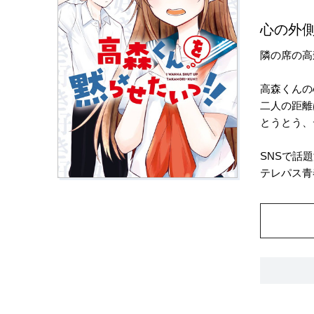
心の外
隣の席の高
高森くんの
二人の距離
とうとう、
SNSで話
テレパス青