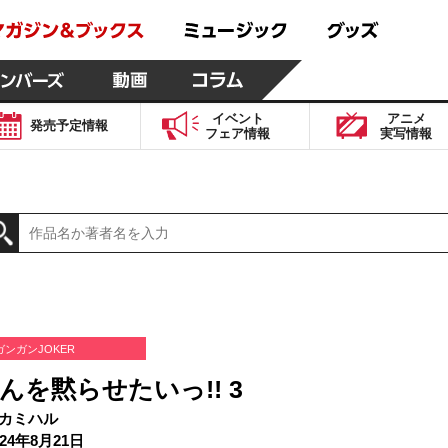
イベント
アニメ
発売予定
情報
フェア
情報
実写
情報
ガンガンJOKER
んを黙らせたいっ!! 3
カミハル
24年8月21日