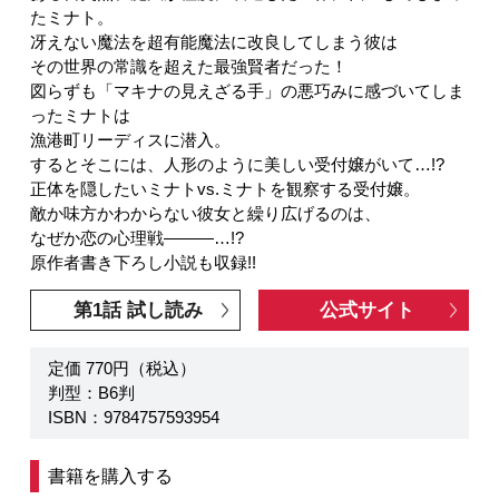
たミナト。
冴えない魔法を超有能魔法に改良してしまう彼は
その世界の常識を超えた最強賢者だった！
図らずも「マキナの見えざる手」の悪巧みに感づいてしま
ったミナトは
漁港町リーディスに潜入。
するとそこには、人形のように美しい受付嬢がいて…!?
正体を隠したいミナトvs.ミナトを観察する受付嬢。
敵か味方かわからない彼女と繰り広げるのは、
なぜか恋の心理戦―――…!?
原作者書き下ろし小説も収録!!
第1話 試し読み
公式サイト
定価 770円（税込）
判型：B6判
ISBN：9784757593954
書籍を購入する