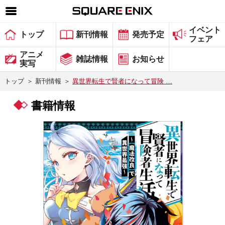
イベント
SQUARE ENIX 公式サイトメニュー
トップ
新刊情報
発売予定
フェア
ゲーム
アニメ
雑誌情報
お知らせ
実写
マガジン＆ブックス
トップ
＞
新刊情報
＞
異世界転生で賢者になって冒険 …
ミュージック
書籍情報
グッズ
ストア
メンバーズ
動画
コラム
会社情報
採用情報
スクウェア・エニックス サイト内検索