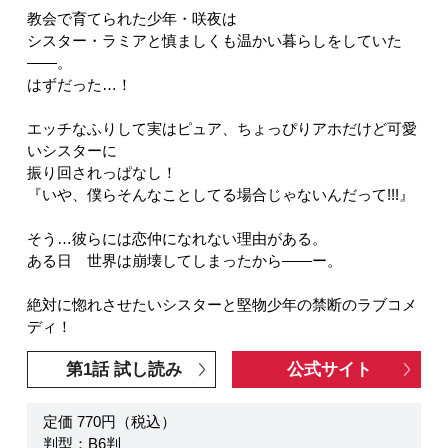
教会で育てられた少年・咲夜は
シスター・ラミアと慎ましくも温かい暮らしをしていた
――。
はずだった…！
エッチなふりして実はピュア、ちょっぴりアホだけど可愛
いシスターに
振り回されっぱなし！
『いや、僕らそんなことしてる場合じゃないんだって!!!』
そう…彼らには恋仲になれない理由がある。
ある日 世界は崩壊してしまったから――ー。
絶対に惚れさせたいシスターと堅物少年の禁断のラブコメ
ディ！
第1話 試し読み
公式サイト
定価 770円（税込）
判型：B6判