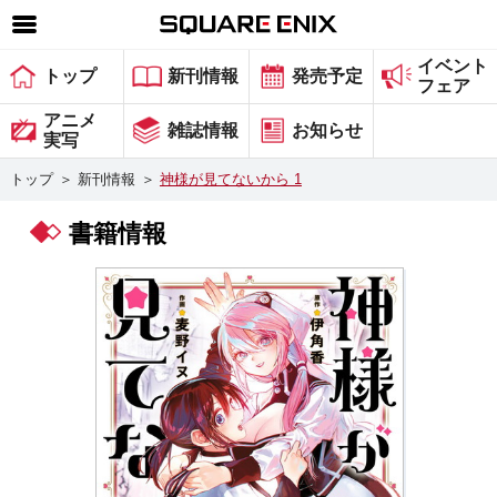
イベント
SQUARE ENIX 公式サイトメニュー
トップ
新刊情報
発売予定
フェア
ゲーム
アニメ
雑誌情報
お知らせ
実写
マガジン＆ブックス
トップ
＞
新刊情報
＞
神様が見てないから 1
ミュージック
書籍情報
グッズ
ストア
メンバーズ
動画
コラム
会社情報
採用情報
スクウェア・エニックス サイト内検索