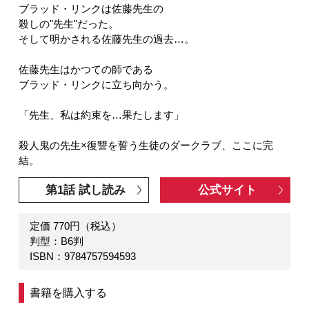
ブラッド・リンクは佐藤先生の
殺しの"先生"だった。
そして明かされる佐藤先生の過去…。
佐藤先生はかつての師である
ブラッド・リンクに立ち向かう。
「先生、私は約束を…果たします」
殺人鬼の先生×復讐を誓う生徒のダークラブ、ここに完
結。
第1話 試し読み
公式サイト
定価 770円（税込）
判型：B6判
ISBN：9784757594593
書籍を購入する