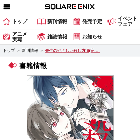
イベント
SQUARE ENIX 公式サイトメニュー
トップ
新刊情報
発売予定
フェア
ゲーム
アニメ
雑誌情報
お知らせ
実写
マガジン＆ブックス
トップ
＞
新刊情報
＞
先生のやさしい殺し方 8(完 …
ミュージック
書籍情報
グッズ
ストア
メンバーズ
動画
コラム
会社情報
採用情報
スクウェア・エニックス サイト内検索