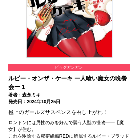
ビッグガンガン
ルビー・オンザ・ケーキ ー人喰い魔女の晩餐
会ー 1
著者：森永ミキ
発売日：2024年10月25日
極上のガールズサスペンスを召し上がれ！
ロンドンには男性のみを好んで襲う人型の怪物――【魔
女】が住む。
これを駆除する秘密組織REDに所属するルビー・ブラッド