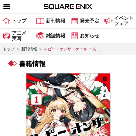
イベント
SQUARE ENIX 公式サイトメニュー
トップ
新刊情報
発売予定
フェア
ゲーム
アニメ
雑誌情報
お知らせ
実写
マガジン＆ブックス
トップ
＞
新刊情報
＞
ルビー・オンザ・ケーキ ー人 …
ミュージック
書籍情報
グッズ
ストア
メンバーズ
動画
コラム
会社情報
採用情報
スクウェア・エニックス サイト内検索