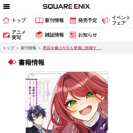
イベント
SQUARE ENIX 公式サイトメニュー
トップ
新刊情報
発売予定
フェア
ゲーム
アニメ
雑誌情報
お知らせ
実写
マガジン＆ブックス
トップ
＞
新刊情報
＞
悪役令嬢は今日も華麗に暗躍す …
ミュージック
書籍情報
グッズ
ストア
メンバーズ
動画
コラム
会社情報
採用情報
スクウェア・エニックス サイト内検索