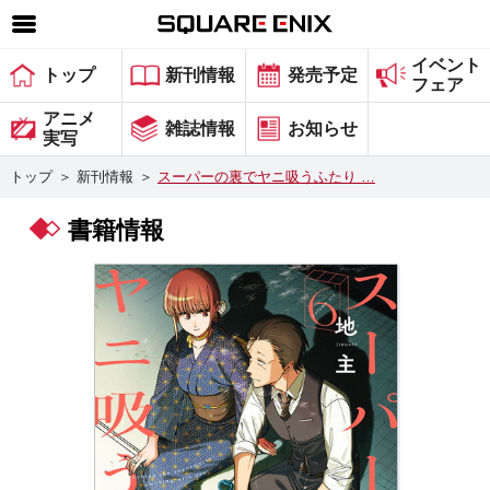
イベント
SQUARE ENIX 公式サイトメニュー
トップ
新刊情報
発売予定
フェア
ゲーム
アニメ
雑誌情報
お知らせ
実写
マガジン＆ブックス
トップ
＞
新刊情報
＞
スーパーの裏でヤニ吸うふたり …
ミュージック
書籍情報
グッズ
ストア
メンバーズ
動画
コラム
会社情報
採用情報
スクウェア・エニックス サイト内検索