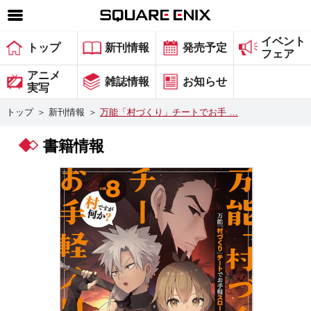
イベント
SQUARE ENIX 公式サイトメニュー
トップ
新刊情報
発売予定
フェア
ゲーム
アニメ
雑誌情報
お知らせ
実写
マガジン＆ブックス
トップ
＞
新刊情報
＞
万能「村づくり」チートでお手 …
ミュージック
書籍情報
グッズ
ストア
メンバーズ
動画
コラム
会社情報
採用情報
スクウェア・エニックス サイト内検索