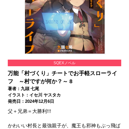
SQEXノベル
万能「村づくり」チートでお手軽スローライ
フ ～村ですが何か？～ 8
著者：九頭 七尾
イラスト：イセ川 ヤスタカ
発売日：2024年12月6日
父＋兄弟＝大勝利!!!
かわいい村長と最強親子が、魔王も邪神もぶっ飛ば