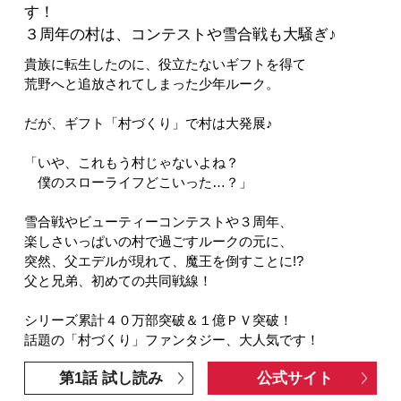
す！
３周年の村は、コンテストや雪合戦も大騒ぎ♪
貴族に転生したのに、役立たないギフトを得て
荒野へと追放されてしまった少年ルーク。
だが、ギフト「村づくり」で村は大発展♪
「いや、これもう村じゃないよね？
僕のスローライフどこいった…？」
雪合戦やビューティーコンテストや３周年、
楽しさいっぱいの村で過ごすルークの元に、
突然、父エデルが現れて、魔王を倒すことに!?
父と兄弟、初めての共同戦線！
シリーズ累計４０万部突破＆１億ＰＶ突破！
話題の「村づくり」ファンタジー、大人気です！
第1話 試し読み
公式サイト