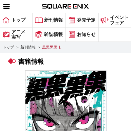
イベント
SQUARE ENIX 公式サイトメニュー
トップ
新刊情報
発売予定
フェア
ゲーム
アニメ
雑誌情報
お知らせ
実写
マガジン＆ブックス
トップ
＞
新刊情報
＞
黒黒黒黒 1
ミュージック
書籍情報
グッズ
ストア
メンバーズ
動画
コラム
会社情報
採用情報
スクウェア・エニックス サイト内検索