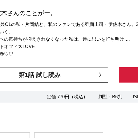
佐木さんのことがー。
家兼OLの私・片岡結と、私のファンである強面上司・伊佐木さん。
いく。
への気持ちが抑えきれなくなった私は、遂に思いを打ち明け…。
トオフィスLOVE、
巻♡♡
第1話 試し読み
定価 770円（税込）
判型：B6判
IS