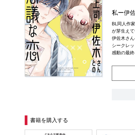
私ー伊
BL同人作
が芽生えて
伊佐木さん
シークレッ
感動の最終
書籍を購入する