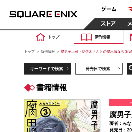
トップ
新刊情報
トップ
＞
新刊情報
＞
腐男子上司・伊佐木さんとの腐思議な恋 3(完
キーワードで検索
発売日で検索
書籍情報
腐男子
著者：みな
発売日：20