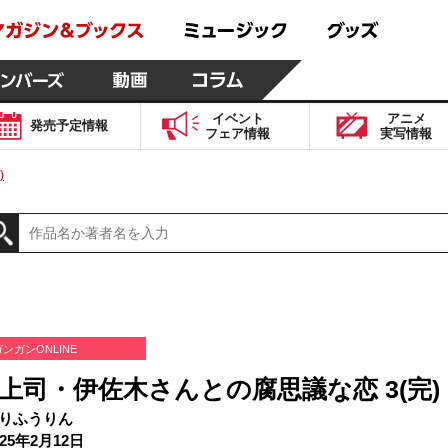
イベント
アニメ
発売予定
情報
フェア
情報
実写
情報
)
ガンガンONLINE
上司・伊佐木さんとの腐思議な恋 3(完)
りふうりん
25年2月12日