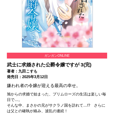
ガンガンONLINE
武士に求婚された公爵令嬢ですが 3(完)
著者：九田こすも
発売日：2025年3月12日
嫌われ者の令嬢が迎える最高の幸せ。
旭からの求婚で始まった、プリムローズの生活は楽しい毎
日で…。
そんな中、まさかの兄がサクラノ国を訪れて…!? さらに
は父との確執が絡み、波乱の連続！