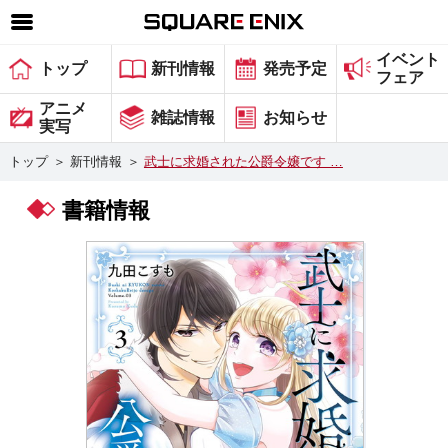
イベント
SQUARE ENIX 公式サイトメニュー
トップ
新刊情報
発売予定
フェア
ゲーム
アニメ
雑誌情報
お知らせ
実写
マガジン＆ブックス
トップ
＞
新刊情報
＞
武士に求婚された公爵令嬢です …
ミュージック
書籍情報
グッズ
ストア
メンバーズ
動画
コラム
会社情報
採用情報
スクウェア・エニックス サイト内検索