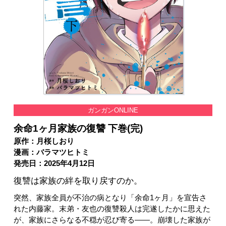
ガンガンONLINE
余命1ヶ月家族の復讐 下巻(完)
原作：月桜しおり
漫画：バラマツヒトミ
発売日：2025年4月12日
復讐は家族の絆を取り戻すのか。
突然、家族全員が不治の病となり「余命1ヶ月」を宣告さ
れた内藤家。末弟・友也の復讐殺人は完遂したかに思えた
が、家族にさらなる不穏が忍び寄る――。崩壊した家族が