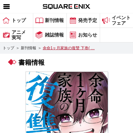
イベント
SQUARE ENIX 公式サイトメニュー
トップ
新刊情報
発売予定
フェア
ゲーム
アニメ
雑誌情報
お知らせ
実写
マガジン＆ブックス
トップ
＞
新刊情報
＞
余命1ヶ月家族の復讐 下巻( …
ミュージック
書籍情報
グッズ
ストア
メンバーズ
動画
コラム
会社情報
採用情報
スクウェア・エニックス サイト内検索