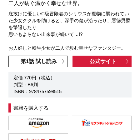
二人が紡ぐ温かく幸せな世界。
底抜けに優しいC級冒険者のシリウスが魔物に襲われてい
た少女ククルを助けると、深手の傷が治ったり、悪徳男爵
を撃退したり
思いもよらない出来事が続いて…!?
お人好しと転生少女が二人で歩む幸せなファンタジー。
第1話 試し読み
公式サイト
定価 770円（税込）
判型：B6判
ISBN：9784757598515
書籍を購入する