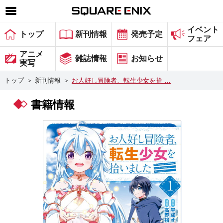
イベント
SQUARE ENIX 公式サイトメニュー
トップ
新刊情報
発売予定
フェア
ゲーム
アニメ
雑誌情報
お知らせ
実写
マガジン＆ブックス
トップ
＞
新刊情報
＞
お人好し冒険者、転生少女を拾 …
ミュージック
書籍情報
グッズ
ストア
メンバーズ
動画
コラム
会社情報
採用情報
スクウェア・エニックス サイト内検索