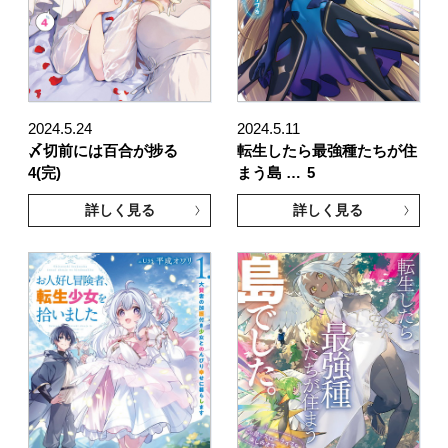
2024.5.24
2024.5.11
〆切前には百合が捗る
転生したら最強種たちが住
4(完)
まう島 …
5
詳しく見る
詳しく見る