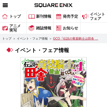
イベント
SQUARE ENIX 公式サイトメニュー
トップ
新刊情報
発売予定
フェア
ゲーム
アニメ
雑誌情報
お知らせ
実写
マガジン＆ブックス
トップ
＞
イベント・フェア情報
＞
GCO『伝説の竜装騎士は田舎 …
ミュージック
イベント・フェア情報
グッズ
ストア
メンバーズ
動画
コラム
会社情報
採用情報
スクウェア・エニックス サイト内検索