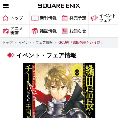
イベント
SQUARE ENIX 公式サイトメニュー
トップ
新刊情報
発売予定
フェア
ゲーム
アニメ
雑誌情報
お知らせ
実写
マガジン＆ブックス
トップ
＞
イベント・フェア情報
＞
GCUP!『織田信長という謎 …
ミュージック
イベント・フェア情報
グッズ
ストア
メンバーズ
動画
コラム
会社情報
採用情報
スクウェア・エニックス サイト内検索