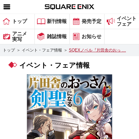
イベント
SQUARE ENIX 公式サイトメニュー
トップ
新刊情報
発売予定
フェア
ゲーム
アニメ
雑誌情報
お知らせ
実写
マガジン＆ブックス
トップ
＞
イベント・フェア情報
＞
SQEXノベル『片田舎のおっ …
ミュージック
イベント・フェア情報
グッズ
ストア
メンバーズ
動画
コラム
会社情報
採用情報
スクウェア・エニックス サイト内検索