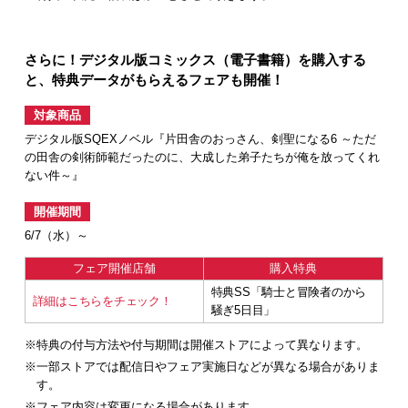
さらに！デジタル版コミックス（電子書籍）を購入する
と、特典データがもらえるフェアも開催！
対象商品
デジタル版SQEXノベル『片田舎のおっさん、剣聖になる6 ～ただ
の田舎の剣術師範だったのに、大成した弟子たちが俺を放ってくれ
ない件～』
開催期間
6/7（水）～
フェア開催店舗
購入特典
特典SS「騎士と冒険者のから
詳細はこちらをチェック！
騒ぎ5日目」
※特典の付与方法や付与期間は開催ストアによって異なります。
※一部ストアでは配信日やフェア実施日などが異なる場合がありま
す。
※フェア内容は変更になる場合があります。