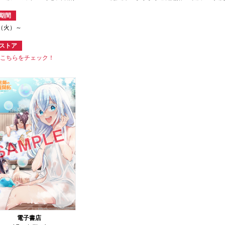
期間
2（火）～
ストア
はこちらをチェック！
電子書店