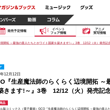
イベント
アニメ
発売予定
情報
フェア
情報
実写
情報
境開拓 ～最強の亜人たちとホワイト国家を築きます!～』3巻 12/12（火）発売
ア
3年12月12日
CO『生産魔法師のらくらく辺境開拓 
築きます!～』3巻 12/12（火）発売
商品
ル版コミックス（電子書籍）GCO『生産魔法師のらくらく辺境開拓 ～最強の亜人た