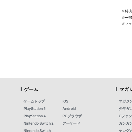
※特
※一
※フ
ゲーム
マガ
ゲームトップ
iOS
マガジ
PlayStation 5
Android
少年ガ
PlayStation 4
PCブラウザ
Gファ
Nintendo Switch 2
アーケード
ガンガン
Nintendo Switch
ヤング