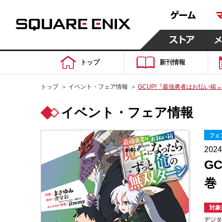
トップ
新刊情報
トップ
＞
イベント・フェア情報
＞
GCUP!『最強勇者はお払い箱
イベント・フェア情報
フェ
202
G
巻
対象
デジタ