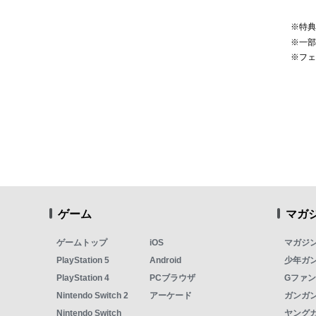
※特
※一
※フ
ゲーム
マガ
ゲームトップ
iOS
マガジ
PlayStation 5
Android
少年ガ
PlayStation 4
PCブラウザ
Gファ
Nintendo Switch 2
アーケード
ガンガン
Nintendo Switch
ヤング