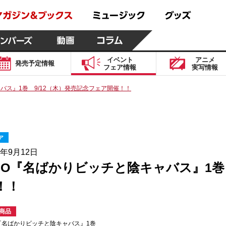
イベント
アニメ
発売予定
情報
フェア
情報
実写
情報
バス』1巻 9/12（木）発売記念フェア開催！！
ア
4年9月12日
CO『名ばかりビッチと陰キャバス』1巻
！！
商品
『名ばかりビッチと陰キャバス』1巻