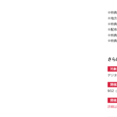
※特
※地
※特
※配
※特
※特
さら
対象
デジタ
開催
9/1
開催
詳細