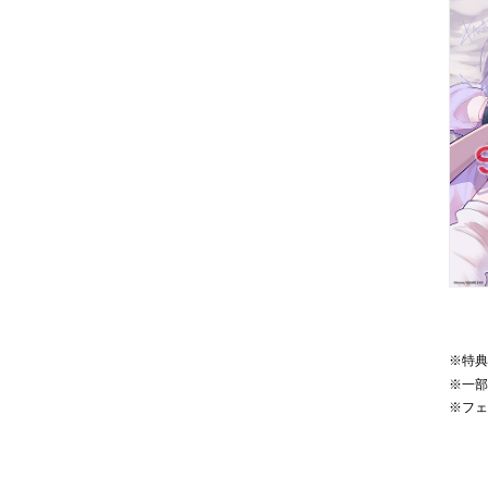
※特
※一
※フ