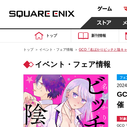
トップ
新刊情報
トップ
＞
イベント・フェア情報
＞
GCO『名ばかりビッチと陰キャ
イベント・フェア情報
フェ
202
G
催
対象
GCO