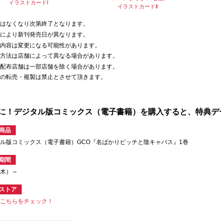
イラストカードⅠ
イラストカードⅡ
典はなくなり次第終了となります。
方により新刊発売日が異なります。
典内容は変更になる可能性があります。
布方法は店舗によって異なる場合があります。
典配布店舗は一部店舗を除く場合があります。
典の転売・複製は禁止とさせて頂きます。
に！デジタル版コミックス（電子書籍）を購入すると、特典デ
商品
ル版コミックス（電子書籍）GCO『名ばかりビッチと陰キャバス』1巻
期間
2（木）～
ストア
はこちらをチェック！