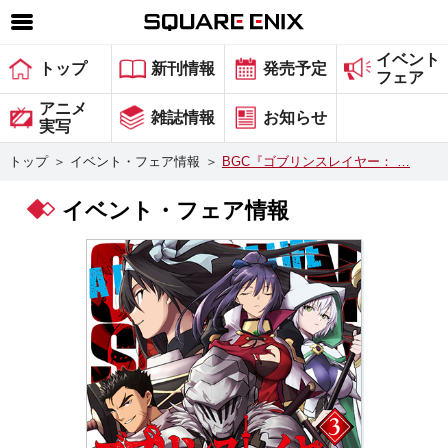
イベント
SQUARE ENIX 公式サイトメニュー
トップ
新刊情報
発売予定
フェア
ゲーム
アニメ
雑誌情報
お知らせ
実写
マガジン＆ブックス
トップ
＞
イベント・フェア情報
＞
BGC『ゴブリンスレイヤー： …
ミュージック
イベント・フェア情報
グッズ
ストア
メンバーズ
動画
コラム
会社情報
採用情報
スクウェア・エニックス サイト内検索