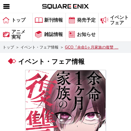
イベント
SQUARE ENIX 公式サイトメニュー
トップ
新刊情報
発売予定
フェア
ゲーム
アニメ
雑誌情報
お知らせ
実写
マガジン＆ブックス
トップ
＞
イベント・フェア情報
＞
GCO『余命1ヶ月家族の復讐 …
ミュージック
イベント・フェア情報
グッズ
ストア
メンバーズ
動画
コラム
会社情報
採用情報
スクウェア・エニックス サイト内検索