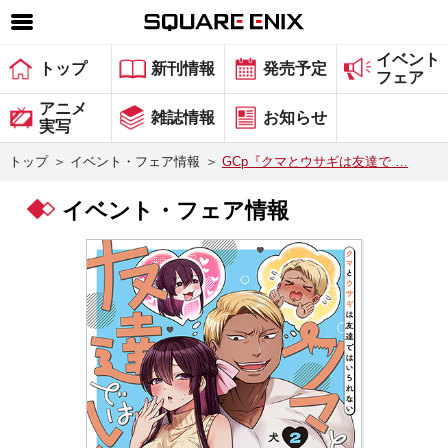
イベント
SQUARE ENIX 公式サイトメニュー
トップ
新刊情報
発売予定
フェア
ゲーム
アニメ
雑誌情報
お知らせ
実写
マガジン＆ブックス
トップ
＞
イベント・フェア情報
＞
GCp『クマとウサギは友達で …
ミュージック
イベント・フェア情報
グッズ
ストア
メンバーズ
動画
コラム
会社情報
採用情報
スクウェア・エニックス サイト内検索