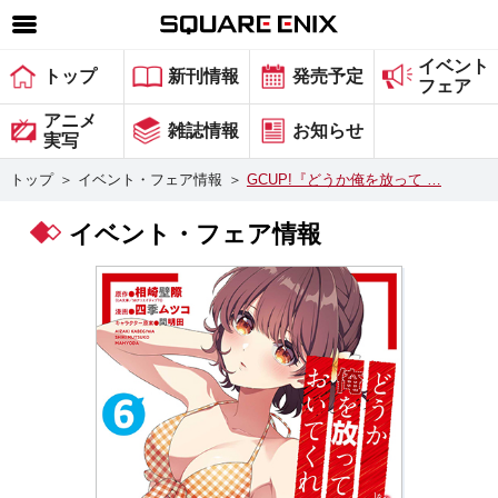
イベント
SQUARE ENIX 公式サイトメニュー
トップ
新刊情報
発売予定
フェア
ゲーム
アニメ
雑誌情報
お知らせ
実写
マガジン＆ブックス
トップ
＞
イベント・フェア情報
＞
GCUP!『どうか俺を放って …
ミュージック
イベント・フェア情報
グッズ
ストア
メンバーズ
動画
コラム
会社情報
採用情報
スクウェア・エニックス サイト内検索