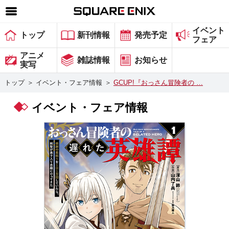
イベント
SQUARE ENIX 公式サイトメニュー
トップ
新刊情報
発売予定
フェア
ゲーム
アニメ
雑誌情報
お知らせ
実写
マガジン＆ブックス
トップ
＞
イベント・フェア情報
＞
GCUP!『おっさん冒険者の …
ミュージック
イベント・フェア情報
グッズ
ストア
メンバーズ
動画
コラム
会社情報
採用情報
スクウェア・エニックス サイト内検索