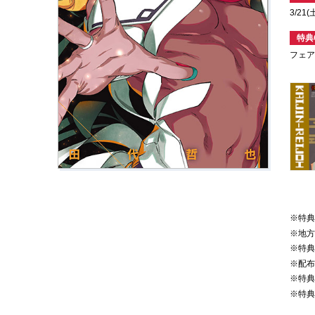
3/2
特典
フェ
※特
※地
※特
※配
※特
※特