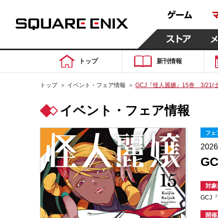
トップ
新刊情報
トップ
＞
イベント・フェア情報
＞
GCJ『怪人麗嬢』15巻 3/21
イベント・フェア情報
フェ
202
G
対象
GCJ
開催