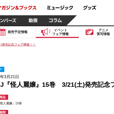
イベント
アニメ
発売予定
情報
フェア
情報
実写
情報
(土)発売記念フェア開催！！
ア
6年3月21日
CJ『怪人麗嬢』15巻 3/21(土)発売記
商品
『怪人麗嬢』15巻
期間