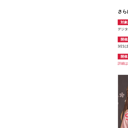
さら
対象
デジタ
開催
3/21(
開催
詳細