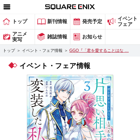
イベント
SQUARE ENIX 公式サイトメニュー
トップ
新刊情報
発売予定
フェア
ゲーム
アニメ
雑誌情報
お知らせ
実写
マガジン＆ブックス
トップ
＞
イベント・フェア情報
＞
GGO『「君を愛することはな …
ミュージック
イベント・フェア情報
グッズ
ストア
メンバーズ
動画
コラム
会社情報
採用情報
スクウェア・エニックス サイト内検索