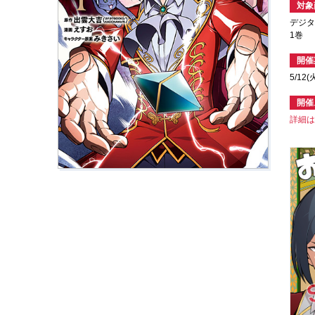
対象
デジタ
1巻
開催
5/12(
開催
詳細