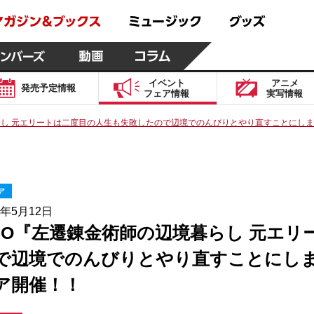
イベント
アニメ
発売予定
情報
フェア
情報
実写
情報
し 元エリートは二度目の人生も失敗したので辺境でのんびりとやり直すことにしました
ア
6年5月12日
CO『左遷錬金術師の辺境暮らし 元エ
で辺境でのんびりとやり直すことにしました
ア開催！！