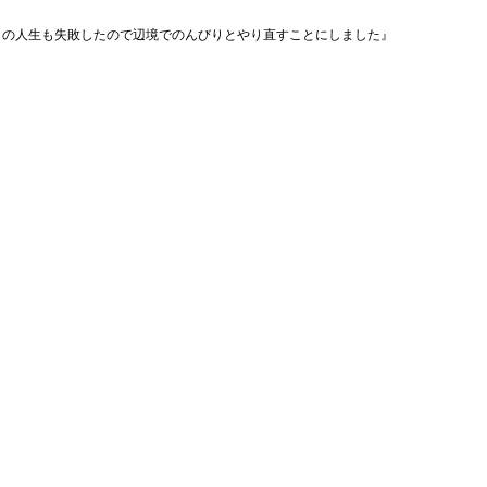
目の人生も失敗したので辺境でのんびりとやり直すことにしました』