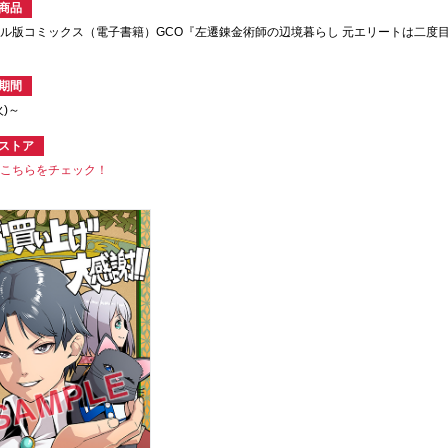
商品
ル版コミックス（電子書籍）GCO『左遷錬金術師の辺境暮らし 元エリートは二度
期間
火)～
ストア
はこちらをチェック！