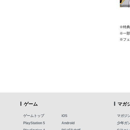
※特
※一
※フ
ゲーム
マガ
ゲームトップ
iOS
マガジ
PlayStation 5
Android
少年ガ