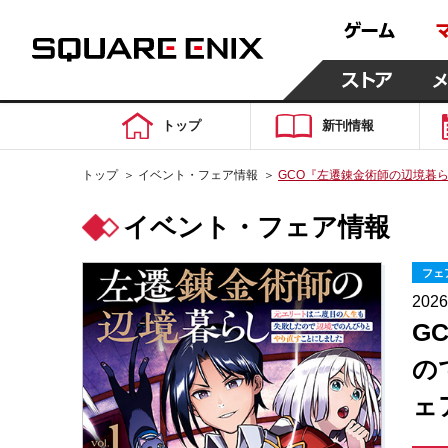
トップ
新刊情報
トップ
＞
イベント・フェア情報
＞
GCO『左遷錬金術師の辺境暮ら
イベント・フェア情報
フェ
202
G
の
ェ