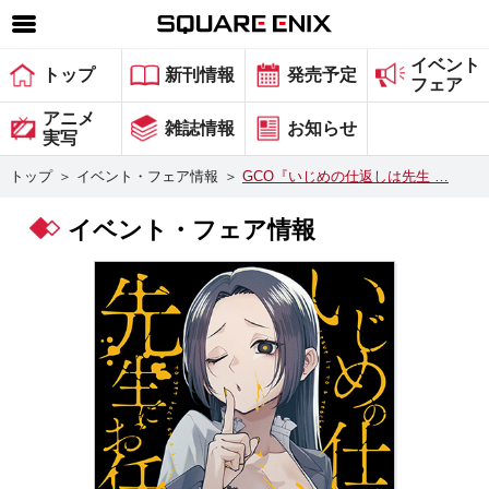
イベント
SQUARE ENIX 公式サイトメニュー
トップ
新刊情報
発売予定
フェア
ゲーム
アニメ
雑誌情報
お知らせ
実写
マガジン＆ブックス
トップ
＞
イベント・フェア情報
＞
GCO『いじめの仕返しは先生 …
ミュージック
イベント・フェア情報
グッズ
ストア
メンバーズ
動画
コラム
会社情報
採用情報
スクウェア・エニックス サイト内検索