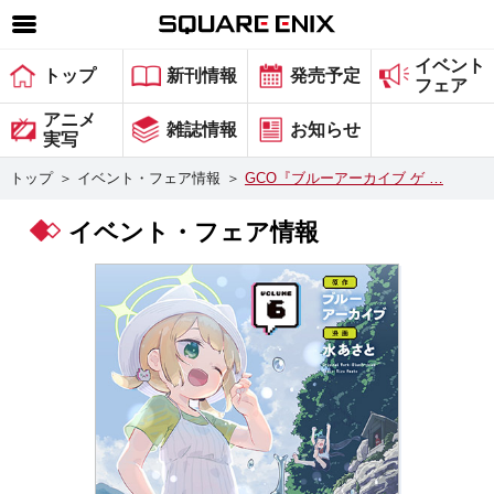
イベント
SQUARE ENIX 公式サイトメニュー
トップ
新刊情報
発売予定
フェア
ゲーム
アニメ
雑誌情報
お知らせ
実写
マガジン＆ブックス
トップ
＞
イベント・フェア情報
＞
GCO『ブルーアーカイブ ゲ …
ミュージック
イベント・フェア情報
グッズ
ストア
メンバーズ
動画
コラム
会社情報
採用情報
スクウェア・エニックス サイト内検索