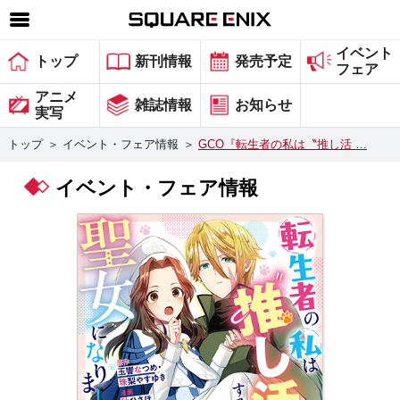
イベント
SQUARE ENIX 公式サイトメニュー
トップ
新刊情報
発売予定
フェア
ゲーム
アニメ
雑誌情報
お知らせ
実写
マガジン＆ブックス
トップ
＞
イベント・フェア情報
＞
GCO『転生者の私は〝推し活 …
ミュージック
イベント・フェア情報
グッズ
ストア
メンバーズ
動画
コラム
会社情報
採用情報
スクウェア・エニックス サイト内検索