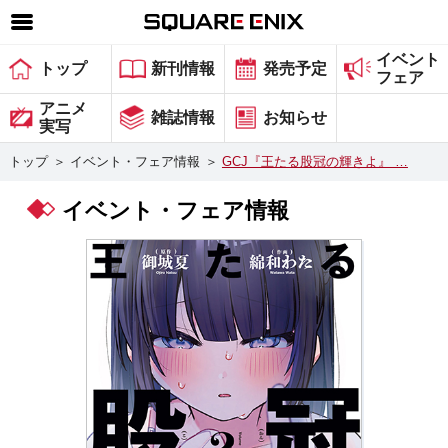
イベント
SQUARE ENIX 公式サイトメニュー
トップ
新刊情報
発売予定
フェア
ゲーム
アニメ
雑誌情報
お知らせ
実写
マガジン＆ブックス
トップ
＞
イベント・フェア情報
＞
GCJ『王たる股冠の輝きよ』 …
ミュージック
イベント・フェア情報
グッズ
ストア
メンバーズ
動画
コラム
会社情報
採用情報
スクウェア・エニックス サイト内検索