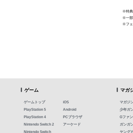
※特
※一
※フ
ゲーム
マガ
ゲームトップ
iOS
マガジ
PlayStation 5
Android
少年ガ
PlayStation 4
PCブラウザ
Gファ
Nintendo Switch 2
アーケード
ガンガン
Nintendo Switch
ヤング