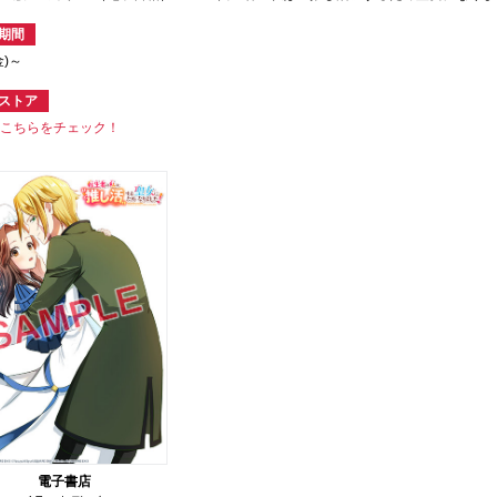
期間
金)～
ストア
はこちらをチェック！
電子書店