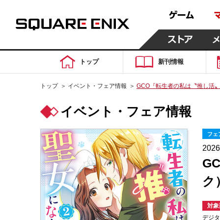
トップ
新刊情報
トップ
＞
イベント・フェア情報
＞
GCO『転生者の私は〝推し活〟
イベント・フェア情報
フェ
202
G
ク
対象
デジ