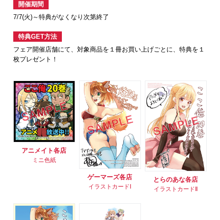
開催期間
7/7(火)～特典がなくなり次第終了
特典GET方法
フェア開催店舗にて、対象商品を１冊お買い上げごとに、特典を１
枚プレゼント！
アニメイト各店
ミニ色紙
ゲーマーズ各店
とらのあな各店
イラストカードⅠ
イラストカードⅡ