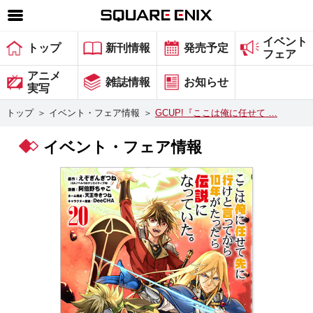
イベント
SQUARE ENIX 公式サイトメニュー
トップ
新刊情報
発売予定
フェア
ゲーム
アニメ
雑誌情報
お知らせ
実写
マガジン＆ブックス
トップ
＞
イベント・フェア情報
＞
GCUP!『ここは俺に任せて …
ミュージック
イベント・フェア情報
グッズ
ストア
メンバーズ
動画
コラム
会社情報
採用情報
スクウェア・エニックス サイト内検索