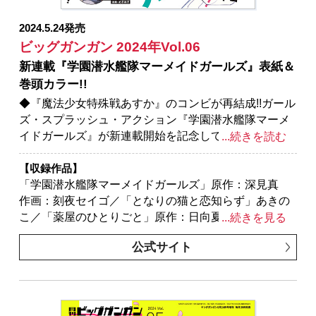
リンスレイヤー：デイ・イン・ザ・ライフ」原作：蝸
牛くも(GA文庫/SBクリエイティブ刊) 作画：マツセ
2024.5.24発売
ダイチ キャラクター原案：神奈月昇／「お伽の匣の
ビッグガンガン 2024年Vol.06
レト」著者：三部けい 助言・協力：一般社団法人
新連載『学園潜水艦隊マーメイドガールズ』表紙＆
阿寒アイヌコンサルン／「千剣の魔術師と呼ばれた剣
巻頭カラー!!
士」原作：高光晶（角川スニーカー文庫／
KADOKAWA刊） キャラクター原案：Gilse 作画：
◆『魔法少女特殊戦あすか』のコンビが再結成!!ガール
黒須恵麻／「SHIORI EXPERIENCE ジミなわたしとヘ
ズ・スプラッシュ・アクション『学園潜水艦隊マーメ
ンなおじさん」長田悠幸 町田一八／「スター・ウォ
イドガールズ』が新連載開始を記念して表紙＆巻頭カ
...続きを読む
ーズ：マンダロリアン」監修：ルーカスフィルム 原
ラーで登場!!センターカラーは『SHIORI
案：ウォルト・ディズニー・カンパニー 漫画：大沢
EXPERIENCE ジミなわたしとヘンなおじさん』!!
【収録作品】
祐輔
※紙で発行した雑誌と、掲載内容が一部異なる場合が
「学園潜水艦隊マーメイドガールズ」原作：深見真
ございます。特別付録はついておりません。またプレ
作画：刻夜セイゴ／「となりの猫と恋知らず」あきの
ゼント、アンケートなどへの応募はできません。
こ／「薬屋のひとりごと」原作：日向夏（ヒーロー文
...続きを見る
※表紙は紙で発行した雑誌と同一のものです。
庫／イマジカインフォス） 作画：ねこクラゲ 構
公式サイト
成：七緒一綺 キャラクター原案：しのとうこ／「ル
ビー・オンザ・ケーキ ―人喰い魔女の晩餐会―」森
永ミキ／「神様が見てないから」原作：伊角香 作
画：麦野イヌ／「Ubel Blatt II 死せる王の騎士団」塩野
干支郎次／「手の冷たい人は心が温かいというけれ