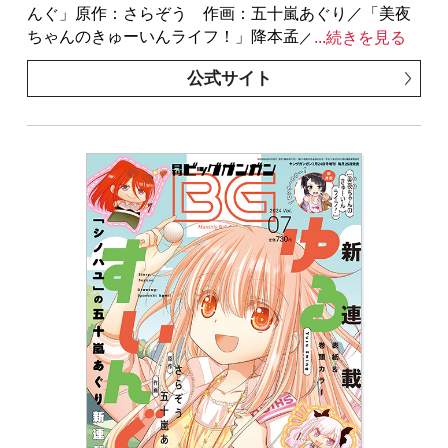
ございます。特別付録はついておりません。またプレ
んぐ」原作：さらぞう 作画：五十嵐あぐり／「美夜
ゼント、アンケートなどへの応募はできません。
ちゃんのきゅーいんライフ！」降本孟／「薬屋のひと
...続きを見る
※表紙は紙で発行した雑誌と同一のものです。
りごと」原作：日向夏（ヒーロー文庫／イマジカイン
公式サイト
フォス） 作画：ねこクラゲ 構成：七緒一綺 キャ
ラクター原案：しのとうこ／「Ubel Blatt II 死せる王の
騎士団」塩野干支郎次／「ひきこまり吸血姫の悶々」
原作：小林湖底（GA文庫／SBクリエイティブ刊）
キャラクター原案・漫画：りいちゅ／「不良少年に飯
を食わす」まじさわ／「神様が見てないから」原作：
伊角香 作画：麦野イヌ／「学園潜水艦隊マーメイド
ガールズ」原作：深見真 作画：刻夜セイゴ／「ハイ
スコアガール DASH」押切蓮介／「結婚指輪物語」め
いびい／「ルビー・オンザ・ケーキ ―人喰い魔女の
晩餐会―」森永ミキ／「千剣の魔術師と呼ばれた剣
士」原作：高光晶（角川スニーカー文庫／
KADOKAWA刊） キャラクター原案：Gilse 作画：
黒須恵麻／「となりの猫と恋知らず」あきのこ／「ロ
クレイ -天成市りんね区役所第六感部助霊課活動記-」
地主／「SHIORI EXPERIENCE ジミなわたしとヘンな