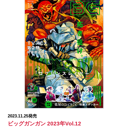
チ キャラクター原案：神奈月昇／「ひきこまり吸血
姫の悶々」原作：小林湖底（GA文庫／ＳＢクリエイテ
ィブ刊） キャラクター原案・漫画：りいちゅ／「モ
スクワ2160」原作：蝸牛くも(GA文庫/SBクリエイティ
ブ刊) 作画：関根光太郎 キャラクター原案：神奈月
昇／「お伽の匣のレト」著者：三部けい 助言・協
力：一般社団法人 阿寒アイヌコンサルン／「目隠れ
臣下は息抜きしたい」キナミブンタ／「シノハユ」原
作：小林立 作画：五十嵐あぐり／「BADON」オノ・
ナツメ／「怜-Toki-」原案：小林立 漫画：めきめき／
「スター・ウォーズ：マンダロリアン」監修：ルーカ
スフィルム 原案：ウォルト・ディズニー・カンパニ
ー 漫画：大沢祐輔／「父は英雄、母は精霊、娘の私
は転生者。」原作：松浦（カドカワBOOKS） 作画：
大堀ユタカ キャラクター原案：keepout／「よもめ
い」及川ネリネ／「千剣の魔術師と呼ばれた剣士」原
作：高光晶（角川スニーカー文庫／KADOKAWA
刊） キャラクター原案：Gilse 作画：黒須恵麻／
2023.11.25発売
「八歳から始まる神々の使徒の転生生活」原作：えぞ
ビッグガンガン 2023年Vol.12
ぎんぎつね（ＧＡノベル／ＳＢクリエイティブ刊）