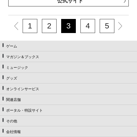
公式サイト
「ゴブリンスレイヤー」原作：蝸牛くも（GA文庫／Ｓ
Ｂクリエイティブ刊） 作画：黒瀬浩介 キャラクタ
ー原案：神奈月昇／「モスクワ2160」原作：蝸牛くも
(GA文庫/SBクリエイティブ刊) 作画：関根光太郎
1
2
3
4
5
キャラクター原案：神奈月昇／「薬屋のひとりごと」
原作：日向夏（ヒーロー文庫／イマジカインフォ
ス） 作画：ねこクラゲ 構成：七緒一綺 キャラク
ゲーム
ター原案：しのとうこ／「獄卒クラーケン」原作：タ
マガジン＆ブックス
カヒロ 作画：戸流ケイ／「怜-Toki-」原案：小林立
漫画：めきめき／「SHIORI EXPERIENCE ジミなわた
ミュージック
しとヘンなおじさん」長田悠幸 町田一八／「君に二
グッズ
度目のさよならを。」原作：タナカトモ 作画：蛸川
蛸丸／「スーパーの裏でヤニ吸うふたり」地主／「ロ
オンラインサービス
クレイ -天成市りんね区役所第六感部助霊課活動記-」
関連店舗
地主／「ハイスコアガール DASH」押切蓮介／「俺よ
り弱いやつに会いに行く」押切蓮介／「父は英雄、母
ポータル・特設サイト
は精霊、娘の私は転生者。」原作：松浦（カドカワ
BOOKS） 作画：大堀ユタカ キャラクター原案：
その他
keepout／「Holoearth Chronicles Side:E ヤマト神想怪
会社情報
異譚」漫画：黒瀬浩介 脚本：黒瀬浩介＆枢木ユウ