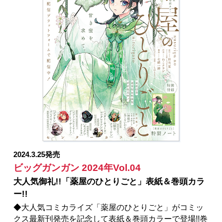
ヌ／「ハイスコアガール DASH」押切蓮介／「シノハ
ユ」原作：小林立 作画：五十嵐あぐり／「獄卒クラ
ーケン」原作：タカヒロ 作画：戸流ケイ／「ゴブリ
ンスレイヤー：デイ・イン・ザ・ライフ」原作：蝸牛
くも(GA文庫/SBクリエイティブ刊) 作画：マツセダ
イチ キャラクター原案：神奈月昇／「ひきこまり吸
血姫の悶々」原作：小林湖底（GA文庫／SBクリエイ
ティブ刊） キャラクター原案・漫画：りいちゅ／
「怜-Toki-」原案：小林立 漫画：めきめき／「結婚指
輪物語」めいびい／「モスクワ2160」原作：蝸牛くも
(GA文庫/SBクリエイティブ刊) 作画：関根光太郎
キャラクター原案：神奈月昇／「父は英雄、母は精
霊、娘の私は転生者。」原作：松浦（カドカワ
BOOKS） 作画：大堀ユタカ キャラクター原案：
2024.3.25発売
keepout／「お伽の匣のレト」著者：三部けい 助言・
ビッグガンガン 2024年Vol.04
協力：一般社団法人 阿寒アイヌコンサルン／「俺よ
大人気御礼!!「薬屋のひとりごと」表紙＆巻頭カラ
り弱いやつに会いに行く」押切蓮介
ー!!
◆大人気コミカライズ「薬屋のひとりごと」がコミッ
クス最新刊発売を記念して表紙＆巻頭カラーで登場!!巻