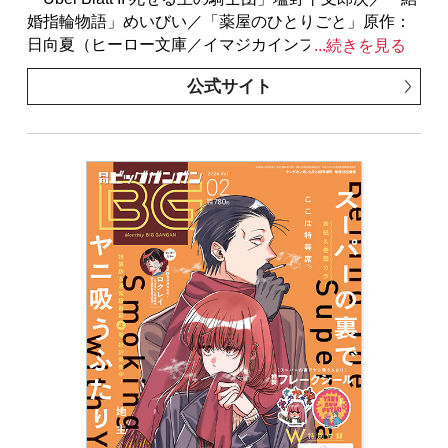
ございます。特別付録はついておりません。またプレ
婚指輪物語」めいびい／「薬屋のひとりごと」原作：
ゼント、アンケートなどへの応募はできません。
日向夏（ヒーロー文庫／イマジカインフォス） 作
...続きを見る
※表紙は紙で発行した雑誌と同一のものです。
画：ねこクラゲ 構成：七緒一綺 キャラクター原
公式サイト
案：しのとうこ／「俺より弱いやつに会いに行く」押
切蓮介／「ロクレイ -天成市りんね区役所第六感部助霊
課活動記-」地主／「スーパーの裏でヤニ吸うふたり」
地主／「スパルタ先輩の甘いケア」小丸ひかり／「お
伽の匣のレト」著者：三部けい 助言・協力：一般社
団法人 阿寒アイヌコンサルン／「ここは俺に任せて
先に行けと言ってから10年がたったら伝説になってい
た。」原作：えぞぎんぎつね（GAノベル／SBクリエ
イティブ刊） 漫画：阿倍野ちゃこ ネーム構成：天
王寺きつね キャラクターデザイン：DeeCHA／
「SHIORI EXPERIENCE ジミなわたしとヘンなおじさ
ん」長田悠幸 町田一八／「異世界賢者の転生無双 ～
ゲームの知識で異世界最強～」原作：進行諸島（GAノ
ベル／ＳＢクリエイティブ刊） 作画：三十三十 キ
ャラクター原案：柴乃櫂人／「BADON」オノ・ナツメ
／「獄卒クラーケン」原作：タカヒロ 作画：戸流ケ