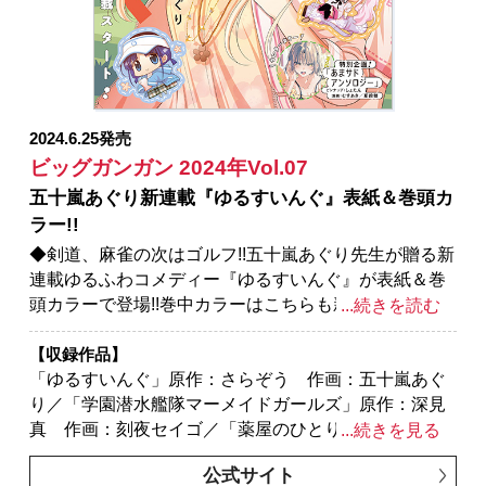
おじさん」長田悠幸 町田一八／「父は英雄、母は精
霊、娘の私は転生者。」原作：松浦（カドカワ
BOOKS） 作画：大堀ユタカ キャラクター原案：
keepout／「お伽の匣のレト」著者：三部けい 助言・
協力：一般社団法人 阿寒アイヌコンサルン／「ゴブ
リンスレイヤー」原作：蝸牛くも（GA文庫／SBクリ
2024.6.25発売
エイティブ刊） 作画：黒瀬浩介 キャラクター原
ビッグガンガン 2024年Vol.07
案：神奈月昇／「ゴブリンスレイヤー：デイ・イン・
五十嵐あぐり新連載『ゆるすいんぐ』表紙＆巻頭カ
ザ・ライフ」原作：蝸牛くも(GA文庫/SBクリエイティ
ラー!!
ブ刊) 作画：マツセダイチ キャラクター原案：神奈
月昇／「獄卒クラーケン」原作：タカヒロ 作画：戸
◆剣道、麻雀の次はゴルフ!!五十嵐あぐり先生が贈る新
流ケイ／「シノハユ」原作：小林立 作画：五十嵐あ
連載ゆるふわコメディー『ゆるすいんぐ』が表紙＆巻
ぐり／「Sな先輩がメイドでした」ウルア／「スタ
頭カラーで登場!!巻中カラーはこちらも新連載『美夜ち
...続きを読む
ー・ウォーズ：マンダロリアン」監修：ルーカスフィ
ゃんのきゅーいんライフ！』のほか、あまサドアンソ
ルム 原案：ウォルト・ディズニー・カンパニー 漫
ロジー企画のゲストピンナップが掲載!!
【収録作品】
画：大沢祐輔
※紙で発行した雑誌と、掲載内容が一部異なる場合が
「ゆるすいんぐ」原作：さらぞう 作画：五十嵐あぐ
ございます。特別付録はついておりません。またプレ
り／「学園潜水艦隊マーメイドガールズ」原作：深見
ゼント、アンケートなどへの応募はできません。
真 作画：刻夜セイゴ／「薬屋のひとりごと」原作：
...続きを見る
※表紙は紙で発行した雑誌と同一のものです。
日向夏（ヒーロー文庫／イマジカインフォス） 作
公式サイト
画：ねこクラゲ 構成：七緒一綺 キャラクター原