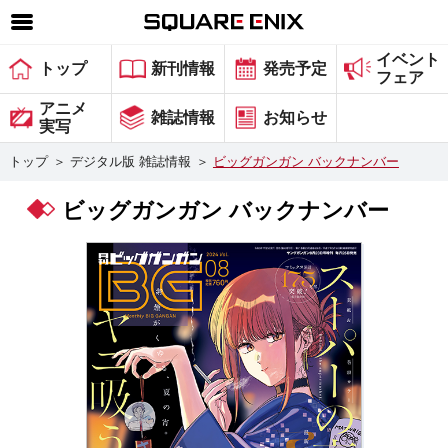
イベント
SQUARE ENIX 公式サイトメニュー
トップ
新刊情報
発売予定
フェア
ゲーム
アニメ
雑誌情報
お知らせ
実写
マガジン＆ブックス
トップ
＞
デジタル版 雑誌情報
＞
ビッグガンガン バックナンバー
ミュージック
ビッグガンガン バックナンバー
グッズ
ストア
メンバーズ
動画
コラム
会社情報
採用情報
スクウェア・エニックス サイト内検索