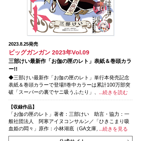
魔術師と呼ばれた剣士」原作：高光晶（角川スニーカ
ー文庫／KADOKAWA刊） キャラクター原案：
Gilse 作画：黒須恵麻／「父は英雄、母は精霊、娘の
私は転生者。」原作：松浦（カドカワBOOKS） 作
画：大堀ユタカ キャラクター原案：keepout／「君に
二度目のさよならを。」原作：タナカトモ 作画：蛸
2023.8.25発売
川蛸丸
ビッグガンガン 2023年Vol.09
三部けい最新作「お伽の匣のレト」表紙＆巻頭カラ
ー!!
◆三部けい最新作「お伽の匣のレト」単行本発売記念
表紙＆巻頭カラーで登場!!巻中カラーは累計100万部突
破「スーパーの裏でヤニ吸うふたり」、マンガUP！よ
...続きを読む
り出張掲載「Holoearth Chronicles Side:E ヤマト神想
怪異譚」２作品!!
【収録作品】
※紙で発行した雑誌と、掲載内容が一部異なる場合が
「お伽の匣のレト」著者：三部けい 助言・協力：一
ございます。特別付録はついておりません。またプレ
般社団法人 阿寒アイヌコンサルン／「ひきこまり吸
ゼント、アンケートなどへの応募はできません。
血姫の悶々」原作：小林湖底（GA文庫／ＳＢクリエイ
...続きを見る
※表紙は紙で発行した雑誌と同一のものです。
ティブ刊） キャラクター原案・漫画：りいちゅ／