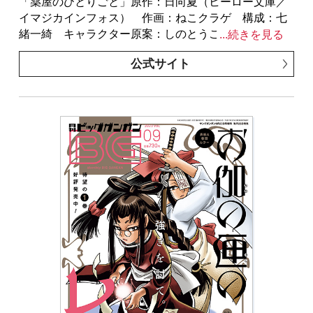
※紙で発行した雑誌と、掲載内容が一部異なる場合が
「薬屋のひとりごと」原作：日向夏（ヒーロー文庫／
ございます。特別付録はついておりません。またプレ
イマジカインフォス） 作画：ねこクラゲ 構成：七
ゼント、アンケートなどへの応募はできません。
緒一綺 キャラクター原案：しのとうこ／「ゴブリン
...続きを見る
※表紙は紙で発行した雑誌と同一のものです。
スレイヤー」原作：蝸牛くも（GA文庫／ＳＢクリエイ
公式サイト
ティブ刊） 作画：黒瀬浩介 キャラクター原案：神
奈月昇／「ゴブリンスレイヤー：デイ・イン・ザ・ラ
イフ」原作：蝸牛くも(GA文庫/SBクリエイティブ
刊) 作画：マツセダイチ キャラクター原案：神奈月
昇／「モスクワ2160」原作：蝸牛くも(GA文庫/SBクリ
エイティブ刊) 作画：関根光太郎 キャラクター原
案：神奈月昇／「俺より弱いやつに会いに行く」押切
蓮介／「獄卒クラーケン」原作：タカヒロ 作画：戸
流ケイ／「結婚指輪物語」めいびい／「シノハユ」原
作：小林立 作画：五十嵐あぐり／「逃がした魚は大
きかったが釣りあげた魚が大きすぎた件」原作：もも
よ万葉・三登いつき（SQEXノベル） 漫画：ながと
牡蠣／「四季姫、始めました～召喚された世界で春を
司るお仕事します～」原作：もちだもちこ 漫画：漆
児 皐／「お伽の匣のレト」著者：三部けい 助言・協
力：一般社団法人 阿寒アイヌコンサルン／「千剣の