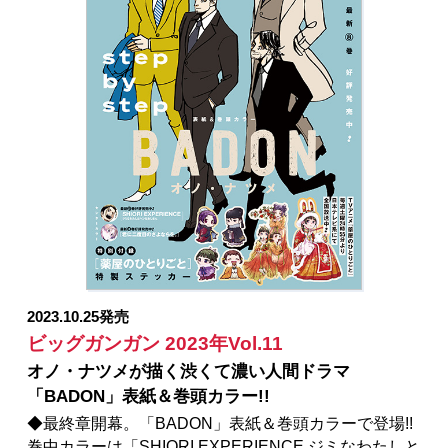
い」キナミブンタ／「スーパーの裏でヤニ吸うふた
り」地主／「ロクレイ -天成市りんね区役所第六感部助
霊課活動記-」地主／「君に二度目のさよならを。」原
作：タナカトモ 作画：蛸川蛸丸／「処刑された賢者
はリッチに転生して侵略戦争を始める」原作：結城絡
繰 漫画：國友翔太郎 キャラクター原案：白狼／
「獄卒クラーケン」原作：タカヒロ 作画：戸流ケイ
／「シノハユ」原作：小林立 作画：五十嵐あぐり／
「怜-Toki-」原案：小林立 漫画：めきめき／
「SHIORI EXPERIENCE ジミなわたしとヘンなおじさ
ん」長田悠幸 町田一八／「ハイスコアガール
DASH」押切蓮介／「俺より弱いやつに会いに行く」
押切蓮介／「お伽の匣のレト」著者：三部けい 助
言・協力：一般社団法人 阿寒アイヌコンサルン／
2023.10.25発売
「スター・ウォーズ：マンダロリアン」監修：ルーカ
ビッグガンガン 2023年Vol.11
スフィルム 原案：ウォルト・ディズニー・カンパニ
オノ・ナツメが描く渋くて濃い人間ドラマ
ー 漫画：大沢祐輔
「BADON」表紙＆巻頭カラー!!
◆最終章開幕。「BADON」表紙＆巻頭カラーで登場!!
巻中カラーは「SHIORI EXPERIENCE ジミなわたしと