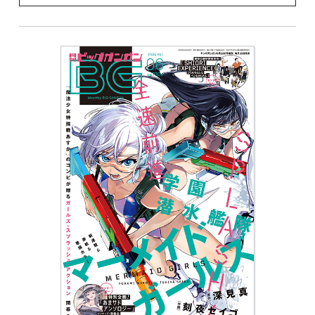
案：しのとうこ／「ルビー・オンザ・ケーキ ―人喰
い魔女の晩餐会―」森永ミキ／「父は英雄、母は精
霊、娘の私は転生者。」原作：松浦（カドカワ
BOOKS） 作画：大堀ユタカ キャラクター原案：
keepout／「美夜ちゃんのきゅーいんライフ！」降本孟
／「Ubel Blatt II 死せる王の騎士団」塩野干支郎次／
「となりの猫と恋知らず」あきのこ／「神様が見てな
いから」原作：伊角香 作画：麦野イヌ／「結婚指輪
物語」めいびい／「ハイスコアガール DASH」押切蓮
介／「俺より弱いやつに会いに行く」押切蓮介／「キ
ュートアグレッション」むすあき／「ギャルの匂ひに
誘われて」夏鈴糖／「獄卒クラーケン」原作：タカヒ
ロ 作画：戸流ケイ／「シノハユ」原作：小林立 作
画：五十嵐あぐり／「怜-Toki-」原案：小林立 漫画：
めきめき／「モスクワ2160」原作：蝸牛くも(GA文
庫/SBクリエイティブ刊) 作画：関根光太郎 キャラ
クター原案：神奈月昇／「ゴブリンスレイヤー」原
作：蝸牛くも（GA文庫／SBクリエイティブ刊） 作
画：黒瀬浩介 キャラクター原案：神奈月昇／「ゴブ