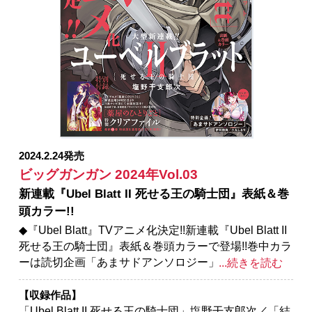
2160」原作：蝸牛くも(GA文庫/SBクリエイティブ
刊) 作画：関根光太郎 キャラクター原案：神奈月昇
／「お伽の匣のレト」著者：三部けい 助言・協力：
一般社団法人 阿寒アイヌコンサルン／「俺より弱い
やつに会いに行く」押切蓮介／「獄卒クラーケン」原
作：タカヒロ 作画：戸流ケイ／「シノハユ」原作：
小林立 作画：五十嵐あぐり／「SHIORI
EXPERIENCE ジミなわたしとヘンなおじさん」長田
悠幸 町田一八／「スター・ウォーズ：マンダロリア
ン」監修：ルーカスフィルム 原案：ウォルト・ディ
2024.2.24発売
ズニー・カンパニー 漫画：大沢祐輔／「千剣の魔術
ビッグガンガン 2024年Vol.03
師と呼ばれた剣士」原作：高光晶（角川スニーカー文
新連載『Ubel Blatt II 死せる王の騎士団』表紙＆巻
庫／KADOKAWA刊） キャラクター原案：Gilse 作
頭カラー!!
画：黒須恵麻
◆『Ubel Blatt』TVアニメ化決定!!新連載『Ubel Blatt II
死せる王の騎士団』表紙＆巻頭カラーで登場!!巻中カラ
ーは読切企画「あまサドアンソロジー」第２弾ピンナ
...続きを読む
ップに加え、マンガUP!の人気作『異世界賢者の転生
無双 ～ゲームの知識で異世界最強～』が出張掲載!!
【収録作品】
※紙で発行した雑誌と、掲載内容が一部異なる場合が
「Ubel Blatt II 死せる王の騎士団」塩野干支郎次／「結