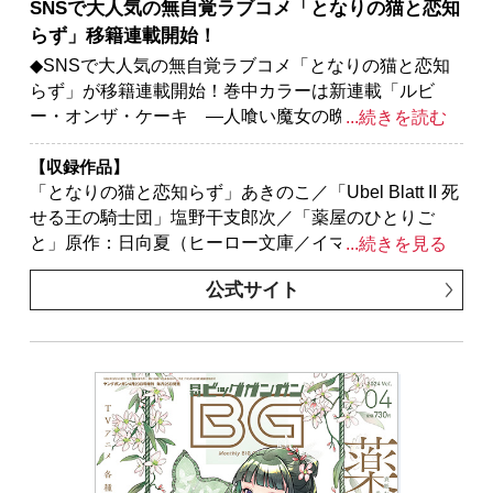
SNSで大人気の無自覚ラブコメ「となりの猫と恋知
は転生者。」原作：松浦（カドカワBOOKS） 作画：
らず」移籍連載開始！
大堀ユタカ キャラクター原案：keepout／「千剣の魔
術師と呼ばれた剣士」原作：高光晶（角川スニーカー
◆SNSで大人気の無自覚ラブコメ「となりの猫と恋知
文庫／KADOKAWA刊） キャラクター原案：Gilse
らず」が移籍連載開始！巻中カラーは新連載「ルビ
作画：黒須恵麻／「スター・ウォーズ：マンダロリア
ー・オンザ・ケーキ ―人喰い魔女の晩餐会―」ほか
...続きを読む
ン」監修：ルーカスフィルム 原案：ウォルト・ディ
「咲-Saki-」スピンオフシリーズ「シノハユ the dawn
ズニー・カンパニー 漫画：大沢祐輔
of age」「怜-Toki-」の全３作品!!
【収録作品】
※紙で発行した雑誌と、掲載内容が一部異なる場合が
「となりの猫と恋知らず」あきのこ／「Ubel Blatt II 死
ございます。特別付録はついておりません。またプレ
せる王の騎士団」塩野干支郎次／「薬屋のひとりご
ゼント、アンケートなどへの応募はできません。
と」原作：日向夏（ヒーロー文庫／イマジカインフォ
...続きを見る
※表紙は紙で発行した雑誌と同一のものです。
ス） 作画：ねこクラゲ 構成：七緒一綺 キャラク
公式サイト
ター原案：しのとうこ／「スター・ウォーズ：マンダ
ロリアン」監修：ルーカスフィルム 原案：ウォル
ト・ディズニー・カンパニー 漫画：大沢祐輔／「ル
ビー・オンザ・ケーキ ―人喰い魔女の晩餐会―」森
永ミキ／「ロクレイ -天成市りんね区役所第六感部助霊
課活動記-」地主／「スーパーの裏でヤニ吸うふたり」
地主／「俺の彼女が淫魔になっていた件」あおむし／
「神様が見てないから」原作：伊角香 作画：麦野イ