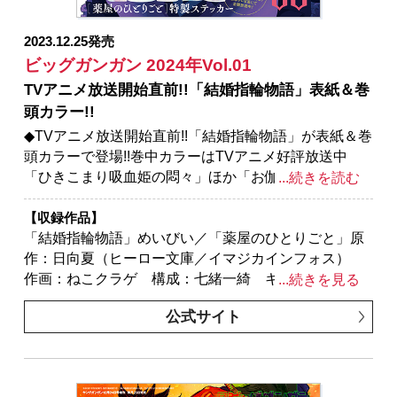
原作：蝸牛くも(GA文庫/SBクリエイティブ刊) 作
画：関根光太郎 キャラクター原案：神奈月昇／「シ
2023.12.25発売
ノハユ」原作：小林立 作画：五十嵐あぐり／「怜-
ビッグガンガン 2024年Vol.01
Toki-」原案：小林立 漫画：めきめき／「SHIORI
TVアニメ放送開始直前!!「結婚指輪物語」表紙＆巻
EXPERIENCE ジミなわたしとヘンなおじさん」長田
頭カラー!!
悠幸 町田一八／「君に二度目のさよならを。」原
作：タナカトモ 作画：蛸川蛸丸／「スター・ウォー
◆TVアニメ放送開始直前!!「結婚指輪物語」が表紙＆巻
ズ：マンダロリアン」監修：ルーカスフィルム 原
頭カラーで登場!!巻中カラーはTVアニメ好評放送中
案：ウォルト・ディズニー・カンパニー 漫画：大沢
「ひきこまり吸血姫の悶々」ほか「お伽の匣のレト」
...続きを読む
祐輔
「シノハユ the dawn of age」「怜-Toki-」「千剣の魔
術師と呼ばれた剣士」全５作品!!
【収録作品】
※紙で発行した雑誌と、掲載内容が一部異なる場合が
「結婚指輪物語」めいびい／「薬屋のひとりごと」原
ございます。特別付録はついておりません。またプレ
作：日向夏（ヒーロー文庫／イマジカインフォス）
ゼント、アンケートなどへの応募はできません。
作画：ねこクラゲ 構成：七緒一綺 キャラクター原
...続きを見る
※表紙は紙で発行した雑誌と同一のものです。
案：しのとうこ／「ゴブリンスレイヤー」原作：蝸牛
公式サイト
くも（GA文庫／ＳＢクリエイティブ刊） 作画：黒瀬
浩介 キャラクター原案：神奈月昇／「ゴブリンスレ
イヤー：デイ・イン・ザ・ライフ」原作：蝸牛くも
(GA文庫/SBクリエイティブ刊) 作画：マツセダイ