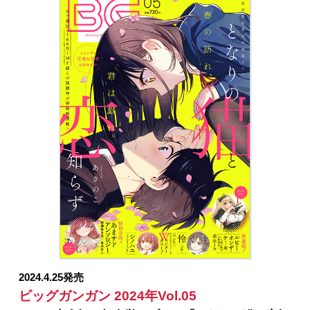
ど…」めきめき／「シノハユ」原作：小林立 作画：
五十嵐あぐり／「スーパーの裏でヤニ吸うふたり」地
主／「ロクレイ -天成市りんね区役所第六感部助霊課活
動記-」地主／「月映えスキアグラム」原作：天河信
彦 漫画：烏丸渡／「ゴブリンスレイヤー」原作：蝸
牛くも（GA文庫／SBクリエイティブ刊） 作画：黒
瀬浩介 キャラクター原案：神奈月昇／「ゴブリンス
レイヤー：デイ・イン・ザ・ライフ」原作：蝸牛くも
(GA文庫/SBクリエイティブ刊) 作画：マツセダイ
チ キャラクター原案：神奈月昇／「モスクワ2160」
原作：蝸牛くも(GA文庫/SBクリエイティブ刊) 作
画：関根光太郎 キャラクター原案：神奈月昇／
「SHIORI EXPERIENCE ジミなわたしとヘンなおじさ
ん」長田悠幸 町田一八／「結婚指輪物語」めいびい
／「獄卒クラーケン」原作：タカヒロ 作画：戸流ケ
イ／「ハイスコアガール DASH」押切蓮介／「俺より
弱いやつに会いに行く」押切蓮介／「お伽の匣のレ
2024.4.25発売
ト」著者：三部けい 助言・協力：一般社団法人 阿
ビッグガンガン 2024年Vol.05
寒アイヌコンサルン／「父は英雄、母は精霊、娘の私