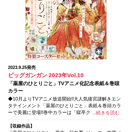
くも(GA文庫/SBクリエイティブ刊) 作画：関根光太
郎 キャラクター原案：神奈月昇／「スター・ウォー
ズ：マンダロリアン」監修：ルーカスフィルム 原
案：ウォルト・ディズニー・カンパニー 漫画：大沢
祐輔／「獄卒クラーケン」原作：タカヒロ 作画：戸
流ケイ／「シノハユ」原作：小林立 作画：五十嵐あ
ぐり／「怜-Toki-」原案：小林立 漫画：めきめき／
「ハイスコアガール DASH」押切蓮介／「俺より弱い
やつに会いに行く」押切蓮介／「SHIORI
EXPERIENCE ジミなわたしとヘンなおじさん」長田
2023.9.25発売
悠幸 町田一八／「父は英雄、母は精霊、娘の私は転
ビッグガンガン 2023年Vol.10
生者。」原作：松浦（カドカワBOOKS） 作画：大堀
「薬屋のひとりごと」TVアニメ化記念表紙＆巻頭
ユタカ キャラクター原案：keepout／「君に二度目の
カラー
さよならを。」原作：タナカトモ 作画：蛸川蛸丸／
「結婚指輪物語」めいびい
◆10月よりTVアニメ放送開始!!大人気後宮謎解きエン
タテインメント「薬屋のひとりごと」表紙＆巻頭カラ
ーで美麗に登場!!巻中カラーは「獄卒クラーケン」、マ
...続きを読む
ンガUP！より出張掲載「四季姫、始めました～召喚さ
れた世界で春を司るお仕事します～」２作品!!
【収録作品】