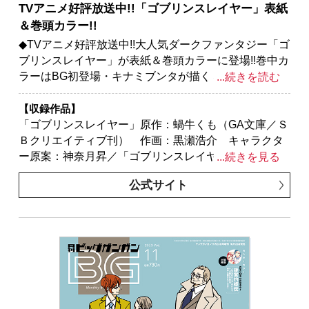
TVアニメ好評放送中!!「ゴブリンスレイヤー」表紙
漫画：春夏冬アタル キャラクター原案：藻／「獄卒
＆巻頭カラー!!
クラーケン」原作：タカヒロ 作画：戸流ケイ／「ハ
イスコアガール DASH」押切蓮介／「俺より弱いやつ
◆TVアニメ好評放送中!!大人気ダークファンタジー「ゴ
に会いに行く」押切蓮介／「君に二度目のさよなら
ブリンスレイヤー」が表紙＆巻頭カラーに登場!!巻中カ
を。」原作：タナカトモ 作画：蛸川蛸丸
ラーはBG初登場・キナミブンタが描く３号連続掲載
...続きを読む
「目隠れ臣下は息抜きしたい」、マンガUP!より出張
掲載「処刑された賢者はリッチに転生して侵略戦争を
【収録作品】
始める」２作品!!
「ゴブリンスレイヤー」原作：蝸牛くも（GA文庫／Ｓ
※紙で発行した雑誌と、掲載内容が一部異なる場合が
Ｂクリエイティブ刊） 作画：黒瀬浩介 キャラクタ
ございます。特別付録はついておりません。またプレ
ー原案：神奈月昇／「ゴブリンスレイヤー：デイ・イ
...続きを見る
ゼント、アンケートなどへの応募はできません。
ン・ザ・ライフ」原作：蝸牛くも(GA文庫/SBクリエイ
公式サイト
※表紙は紙で発行した雑誌と同一のものです。
ティブ刊) 作画：マツセダイチ キャラクター原案：
神奈月昇／「モスクワ2160」原作：蝸牛くも(GA文
庫/SBクリエイティブ刊) 作画：関根光太郎 キャラ
クター原案：神奈月昇／「薬屋のひとりごと」原作：
日向夏（ヒーロー文庫／イマジカインフォス） 作
画：ねこクラゲ 構成：七緒一綺 キャラクター原
案：しのとうこ／「結婚指輪物語」めいびい／
「BADON」オノ・ナツメ／「目隠れ臣下は息抜きした