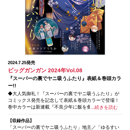
2024.7.25発売
ビッグガンガン 2024年Vol.08
『スーパーの裏でヤニ吸うふたり』表紙＆巻頭カラ
ー!!
◆大人気御礼！『スーパーの裏でヤニ吸うふたり』が
コミックス発売を記念して表紙＆巻頭カラーで登場！
巻中カラーは新連載『不良少年に飯を食わす』ほか
...続きを読む
『結婚指輪物語』『ロクレイ -天成市りんね区役所第六
感部助霊課活動記-』『お伽の匣のレト』全４作品!!
【収録作品】
※紙で発行した雑誌と、掲載内容が一部異なる場合が
「スーパーの裏でヤニ吸うふたり」地主／「ゆるすい