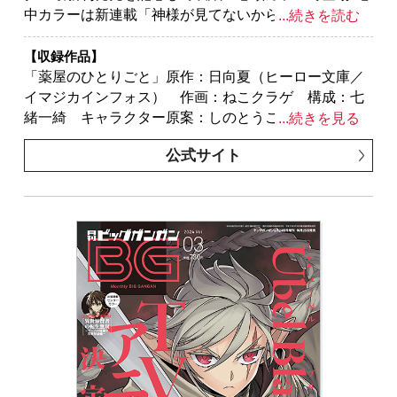
中カラーは新連載「神様が見てないから」ほか「ゴブ
...続きを読む
リンスレイヤー」「ゴブリンスレイヤー：デイ・イ
ン・ザ・ライフ」「モスクワ2160」「獄卒クラーケ
【収録作品】
ン」「スター･ウォーズ:マンダロリアン」全６作品!!
「薬屋のひとりごと」原作：日向夏（ヒーロー文庫／
※紙で発行した雑誌と、掲載内容が一部異なる場合が
イマジカインフォス） 作画：ねこクラゲ 構成：七
ございます。特別付録はついておりません。またプレ
緒一綺 キャラクター原案：しのとうこ／「結婚指輪
...続きを見る
ゼント、アンケートなどへの応募はできません。
物語」めいびい／「Ubel Blatt II 死せる王の騎士団」塩
公式サイト
※表紙は紙で発行した雑誌と同一のものです。
野干支郎次／「神様が見てないから」原作：伊角香
作画：麦野イヌ／「スーパーの裏でヤニ吸うふたり」
地主／「父は英雄、母は精霊、娘の私は転生者。」原
作：松浦（カドカワBOOKS） 作画：大堀ユタカ キ
ャラクター原案：keepout／「ゴブリンスレイヤー」原
作：蝸牛くも（GA文庫／ＳＢクリエイティブ刊） 作
画：黒瀬浩介 キャラクター原案：神奈月昇／「恋は
大人になってから」鈴木マナツ／「BADON」オノ・ナ
ツメ／「ゴブリンスレイヤー：デイ・イン・ザ・ライ
フ」原作：蝸牛くも(GA文庫/SBクリエイティブ刊)
作画：マツセダイチ キャラクター原案：神奈月昇／
「となりの猫と恋知らず」あきのこ／「モスクワ