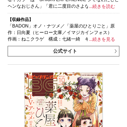
ヘンなおじさん」「君に二度目のさよならを。」マン
...続きを読む
ガUP!より出張掲載「後宮灼姫伝～妹の身代わりをし
ていたら、いつの間にか皇帝や将軍に寵愛されていま
【収録作品】
す～」３作品!!
「BADON」オノ・ナツメ／「薬屋のひとりごと」原
※紙で発行した雑誌と、掲載内容が一部異なる場合が
作：日向夏（ヒーロー文庫／イマジカインフォス）
ございます。特別付録はついておりません。またプレ
作画：ねこクラゲ 構成：七緒一綺 キャラクター原
...続きを見る
ゼント、アンケートなどへの応募はできません。
案：しのとうこ／「ゴブリンスレイヤー」原作：蝸牛
公式サイト
※表紙は紙で発行した雑誌と同一のものです。
くも（GA文庫／ＳＢクリエイティブ刊） 作画：黒瀬
浩介 キャラクター原案：神奈月昇／「ゴブリンスレ
イヤー：デイ・イン・ザ・ライフ」原作：蝸牛くも
(GA文庫/SBクリエイティブ刊) 作画：マツセダイ
チ キャラクター原案：神奈月昇／「ひきこまり吸血
姫の悶々」原作：小林湖底（GA文庫／ＳＢクリエイテ
ィブ刊） キャラクター原案・漫画：りいちゅ／「ス
ーパーの裏でヤニ吸うふたり」地主／「ロクレイ -天成
市りんね区役所第六感部助霊課活動記-」地主／「後宮
灼姫伝～妹の身代わりをしていたら、いつの間にか皇
帝や将軍に寵愛されています～」原作：榛名丼・春野
薫久 漫画：さくみね／「モスクワ2160」原作：蝸牛