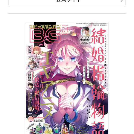
※表紙は紙で発行した雑誌と同一のものです。
うこ／「コスプレイヤーとおばあちゃん！」卯々乃／
「獄卒クラーケン」原作：タカヒロ 作画：戸流ケイ
／「ロクレイ -天成市りんね区役所第六感部助霊課活動
記-」地主／「ゴブリンスレイヤー」原作：蝸牛くも
（GA文庫／ＳＢクリエイティブ刊） 作画：黒瀬浩
介 キャラクター原案：神奈月昇／「ゴブリンスレイ
ヤー：デイ・イン・ザ・ライフ」原作：蝸牛くも(GA
文庫/SBクリエイティブ刊) 作画：マツセダイチ キ
ャラクター原案：神奈月昇／「俺より弱いやつに会い
に行く」押切蓮介／「茶道部の甘ヶ崎さん」大堀ユタ
カ／「やさしい先輩」ハナツカシオリ／「ハイスコア
ガール DASH」押切蓮介／「父は英雄、母は精霊、娘
の私は転生者。」原作：松浦（カドカワBOOKS） 作
画：大堀ユタカ キャラクター原案：keepout／「お願
いアフロディーテ」式田／「千剣の魔術師と呼ばれた
剣士」原作：高光晶（角川スニーカー文庫／
KADOKAWA刊） キャラクター原案：Gilse 作画：
黒須恵麻／「目隠れ臣下は息抜きしたい」キナミブン
タ／「BADON」オノ・ナツメ／「宇宙人のあそこって
すごいみたいですよ」せなか太郎／「モスクワ2160」