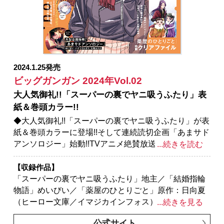
イ／「ハイスコアガール DASH」押切蓮介／「怜-
Toki-」原案：小林立 漫画：めきめき／「シノハユ」
原作：小林立 作画：五十嵐あぐり／「千剣の魔術師
と呼ばれた剣士」原作：高光晶（角川スニーカー文庫
／KADOKAWA刊） キャラクター原案：Gilse 作
画：黒須恵麻／「君に二度目のさよならを。」原作：
2024.1.25発売
タナカトモ 作画：蛸川蛸丸
ビッグガンガン 2024年Vol.02
大人気御礼!!「スーパーの裏でヤニ吸うふたり」表
紙＆巻頭カラー!!
◆大人気御礼!!「スーパーの裏でヤニ吸うふたり」が表
紙＆巻頭カラーに登場!!そして連続読切企画「あまサド
アンソロジー」始動!!TVアニメ絶賛放送中「結婚指輪
...続きを読む
物語」のめいびいが描くカラーピンナップの他、超豪
華作家陣が贈る“女性に優しく責められる”読切２作品が
【収録作品】
掲載!!
「スーパーの裏でヤニ吸うふたり」地主／「結婚指輪
※紙で発行した雑誌と、掲載内容が一部異なる場合が
物語」めいびい／「薬屋のひとりごと」原作：日向夏
ございます。特別付録はついておりません。またプレ
（ヒーロー文庫／イマジカインフォス） 作画：ねこ
...続きを見る
ゼント、アンケートなどへの応募はできません。
クラゲ 構成：七緒一綺 キャラクター原案：しのと
公式サイト