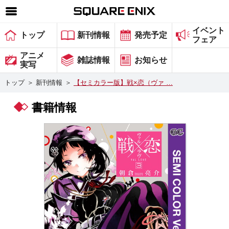
イベント
SQUARE ENIX 公式サイトメニュー
トップ
新刊情報
発売予定
フェア
ゲーム
アニメ
雑誌情報
お知らせ
実写
マガジン＆ブックス
トップ
＞
新刊情報
＞
【セミカラー版】戦×恋（ヴァ …
ミュージック
書籍情報
グッズ
ストア
メンバーズ
動画
コラム
会社情報
採用情報
スクウェア・エニックス サイト内検索