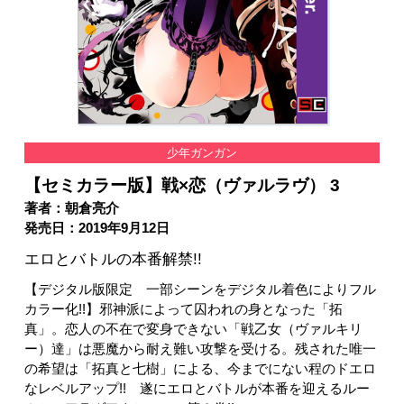
少年ガンガン
【セミカラー版】戦×恋（ヴァルラヴ） 3
著者：朝倉亮介
発売日：2019年9月12日
エロとバトルの本番解禁!!
【デジタル版限定 一部シーンをデジタル着色によりフル
カラー化!!】邪神派によって囚われの身となった「拓
真」。恋人の不在で変身できない「戦乙女（ヴァルキリ
ー）達」は悪魔から耐え難い攻撃を受ける。残された唯一
の希望は「拓真と七樹」による、今までにない程のドエロ
なレベルアップ!! 遂にエロとバトルが本番を迎えるルー