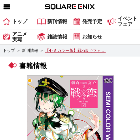
イベント
SQUARE ENIX 公式サイトメニュー
トップ
新刊情報
発売予定
フェア
ゲーム
アニメ
雑誌情報
お知らせ
実写
マガジン＆ブックス
トップ
＞
新刊情報
＞
【セミカラー版】戦×恋（ヴァ …
ミュージック
書籍情報
グッズ
ストア
メンバーズ
動画
コラム
会社情報
採用情報
スクウェア・エニックス サイト内検索