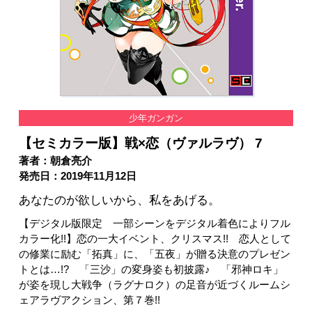
少年ガンガン
【セミカラー版】戦×恋（ヴァルラヴ） 7
著者：朝倉亮介
発売日：2019年11月12日
あなたのが欲しいから、私をあげる。
【デジタル版限定 一部シーンをデジタル着色によりフル
カラー化!!】恋の一大イベント、クリスマス!! 恋人として
の修業に励む「拓真」に、「五夜」が贈る決意のプレゼン
トとは…!? 「三沙」の変身姿も初披露♪ 「邪神ロキ」
が姿を現し大戦争（ラグナロク）の足音が近づくルームシ
ェアラヴアクション、第７巻!!