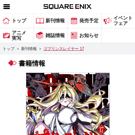
イベント
SQUARE ENIX 公式サイトメニュー
トップ
新刊情報
発売予定
フェア
ゲーム
アニメ
雑誌情報
お知らせ
実写
マガジン＆ブックス
トップ
＞
新刊情報
＞
ゴブリンスレイヤー 17
ミュージック
書籍情報
グッズ
ストア
メンバーズ
動画
コラム
会社情報
採用情報
スクウェア・エニックス サイト内検索