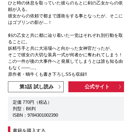
ひと時の休息を取っていた彼らのもとに剣の乙女からの依
頼が入る。
彼女からの依頼で都まで護衛をする事となったが、そこに
はゴブリンの影が…！
剣の乙女と共に都に辿り着いた一党はそれぞれ別行動を取
ることに。
妖精弓手と共に大浴場へと向かった女神官だったが、
そこで彼女の大切な装具一式が何者かに奪われてしまう！
この一件が後の大事件へと発展してしまうとは誰も知る由
もなく――…。
原作者・蝸牛くも書き下ろしSSも収録!!
第1話 試し読み
公式サイト
定価 770円（税込）
判型：B6判
ISBN：9784301002390
書籍を購入する