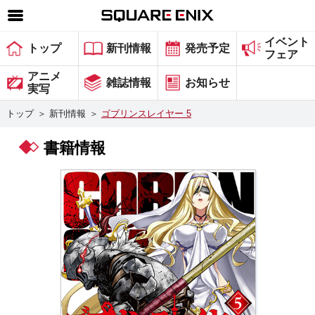
イベント
SQUARE ENIX 公式サイトメニュー
トップ
新刊情報
発売予定
フェア
ゲーム
アニメ
雑誌情報
お知らせ
実写
マガジン＆ブックス
トップ
＞
新刊情報
＞
ゴブリンスレイヤー 5
ミュージック
書籍情報
グッズ
ストア
メンバーズ
動画
コラム
会社情報
採用情報
スクウェア・エニックス サイト内検索