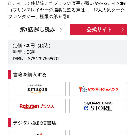
に。そして仲間達にゴブリンの魔手が襲いかかる。その時
ゴブリンスレイヤーの脳裏に甦る声は……!?大人気ダーク
ファンタジー、極限の第５巻!!
第1話 試し読み
公式サイト
定価 730円（税込）
判型：B6判
ISBN：9784757558601
書籍を購入する
デジタル版配信書店