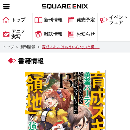
イベント
SQUARE ENIX 公式サイトメニュー
トップ
新刊情報
発売予定
フェア
ゲーム
アニメ
雑誌情報
お知らせ
実写
マガジン＆ブックス
トップ
＞
新刊情報
＞
育成スキルはもういらないと勇 …
ミュージック
書籍情報
グッズ
ストア
メンバーズ
動画
コラム
会社情報
採用情報
スクウェア・エニックス サイト内検索