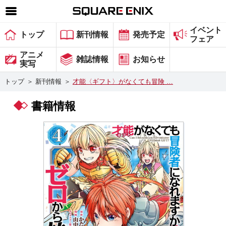
イベント
SQUARE ENIX 公式サイトメニュー
トップ
新刊情報
発売予定
フェア
ゲーム
アニメ
雑誌情報
お知らせ
実写
マガジン＆ブックス
トップ
＞
新刊情報
＞
才能〈ギフト〉がなくても冒険 …
ミュージック
書籍情報
グッズ
ストア
メンバーズ
動画
コラム
会社情報
採用情報
スクウェア・エニックス サイト内検索