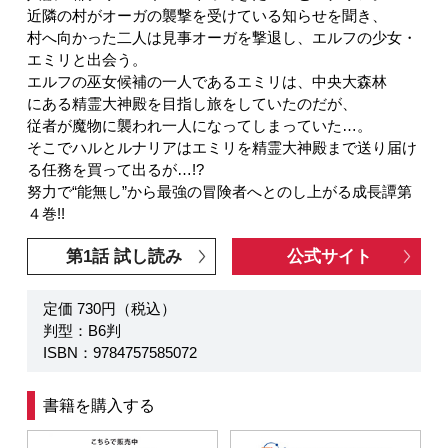
近隣の村がオーガの襲撃を受けている知らせを聞き、
村へ向かった二人は見事オーガを撃退し、エルフの少女・
エミリと出会う。
エルフの巫女候補の一人であるエミリは、中央大森林
にある精霊大神殿を目指し旅をしていたのだが、
従者が魔物に襲われ一人になってしまっていた…。
そこでハルとルナリアはエミリを精霊大神殿まで送り届け
る任務を買って出るが…!?
努力で“能無し”から最強の冒険者へとのし上がる成長譚第
４巻!!
第1話 試し読み
公式サイト
定価 730円（税込）
判型：B6判
ISBN：9784757585072
書籍を購入する