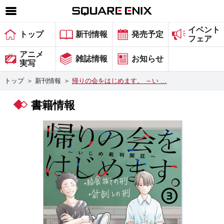
イベント
SQUARE ENIX 公式サイトメニュー
トップ
新刊情報
発売予定
フェア
ゲーム
アニメ
雑誌情報
お知らせ
実写
マガジン＆ブックス
トップ
＞
新刊情報
＞
帰りの会をはじめます。 ～い …
ミュージック
書籍情報
グッズ
ストア
メンバーズ
動画
コラム
会社情報
採用情報
スクウェア・エニックス サイト内検索