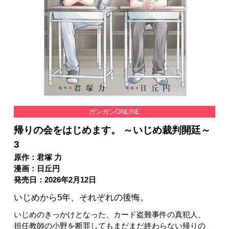
ガンガンONLINE
帰りの会をはじめます。 ～いじめ裁判開廷～
3
原作：君塚 力
漫画：日丘円
発売日：2026年2月12日
いじめから5年、それぞれの後悔。
いじめのきっかけとなった、カード盗難事件の真犯人、
担任教師の小野を断罪してもまだまだ終わらない帰りの